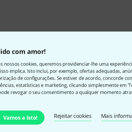
vido com amor!
s nossos cookies, queremos providenciar-lhe uma experiênc
isso implica. Isto inclui, por exemplo, ofertas adequadas, an
ização de configurações. Se estiver de acordo, concorde co
ências, estatísticas e marketing, clicando simplesmente em ‘
pode revogar o seu consentimento a qualquer momento atrav
Gosta do que vê?
Rejeitar cookies
Mais inform
Vamos a isto!
Partilhar
Ajuda e feedback