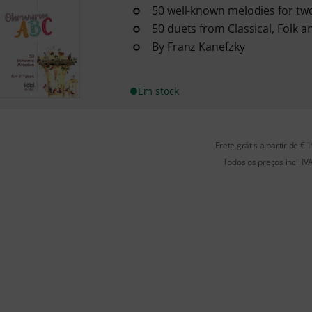
50 well-known melodies for tw
50 duets from Classical, Folk a
By Franz Kanefzky
Em stock
Frete grátis a partir de € 
Todos os preços incl. IV