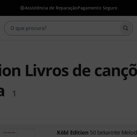
Assistência de Reparação
Pagamento Seguro
Inic
ion Livros de canç
a
1
Köbl Edition
50 bekannte Melod