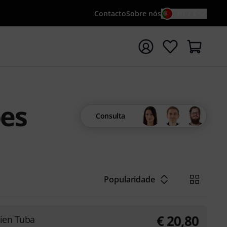
Contacto
Sobre nós
PT / €
iar pesquisa com o termo de pesquisa {searchTerm}
ões
Consulta
Popularidade
€
20,80
ien Tuba