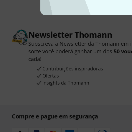
Newsletter Thomann
Subscreva a Newsletter da Thomann em 
sorte você poderá ganhar um dos
50 vou
cada!
Contribuições inspiradoras
Ofertas
Insights da Thomann
Compre e pague em segurança