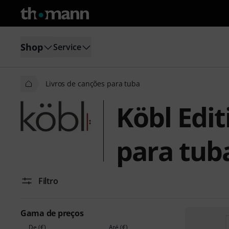
Shop
Service
Livros de canções para tuba
Köbl Edit
para tub
Filtro
Gama de preços
De (€)
Até (€)