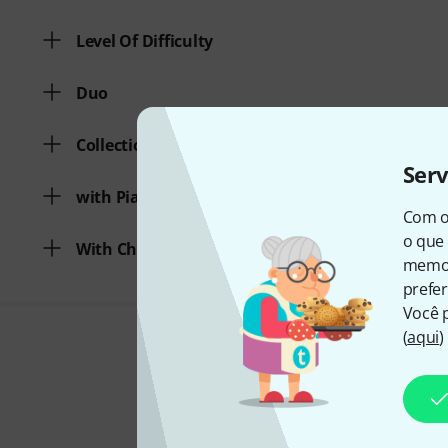
Level Of Difficulty
Duo
Collection of various genres
Ser
with Piano Accompaniment
Com o
o que 
With Chords
memor
prefer
Você 
(
aqui
)