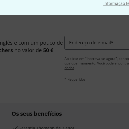
Informação l
inglês e com um pouco de
Endereço de e-mail
*
chers
no valor de
50 €
Ao clicar em "Inscreva-se agora", conco
qualquer momento. Você pode encontrar
dados
.
* Requeridos
Os seus benefícios
Garantia Thomann de 3 anos