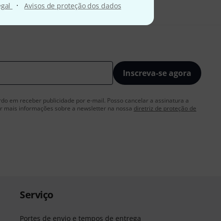
·
egal
Avisos de proteção dos dados
Inscreva-se agora
rdo em receber publicidade por e-mail. Posso cancelar a assinatura a
 mais informações sobre a newsletter na nossa
diretriz de proteção de
Serviço
Portes de envio e tempos de entrega