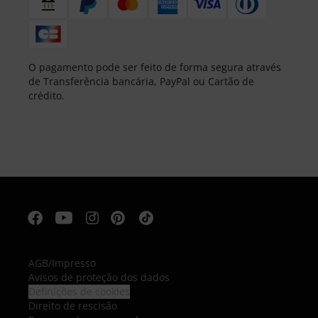
O pagamento pode ser feito de forma segura através
de Transferência bancária, PayPal ou Cartão de
crédito.
AGB
/
Impresso
Avisos de proteção dos dados
Definições de cookies
Direito de rescisão