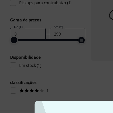
Pickups para contrabaixo
(1)
Gama de preços
De (€)
Até (€)
Disponibilidade
Em stock
(1)
classificações
1