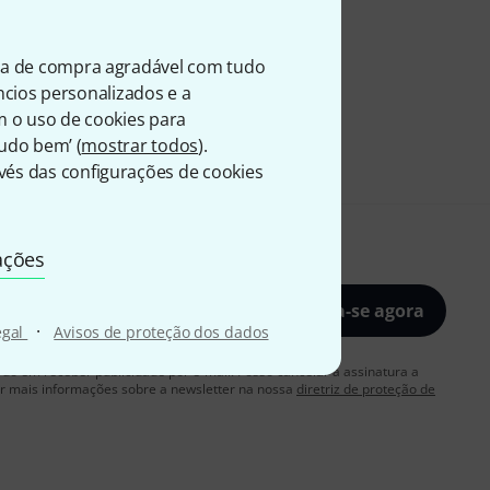
ia de compra agradável com tudo
úncios personalizados e a
m o uso de cookies para
Tudo bem’ (
mostrar todos
).
és das configurações de cookies
ações
Inscreva-se agora
·
egal
Avisos de proteção dos dados
rdo em receber publicidade por e-mail. Posso cancelar a assinatura a
 mais informações sobre a newsletter na nossa
diretriz de proteção de