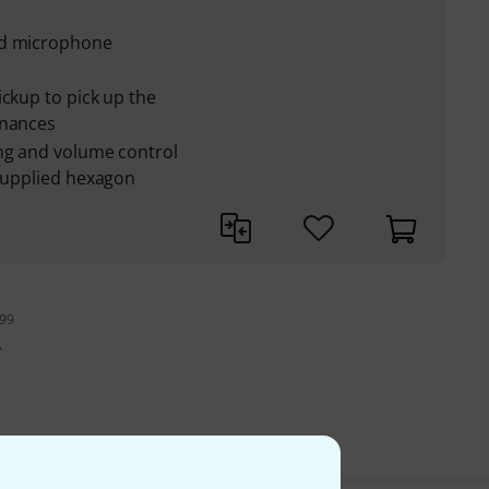
ed microphone
ickup to pick up the
onances
ing and volume control
 supplied hexagon
199
A