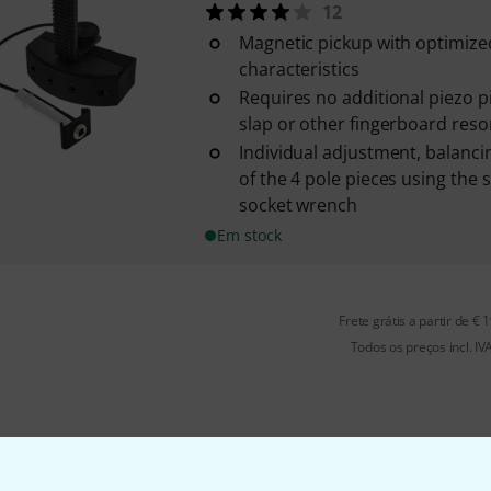
12
Magnetic pickup with optimiz
characteristics
Requires no additional piezo p
slap or other fingerboard res
Individual adjustment, balanc
of the 4 pole pieces using the
socket wrench
Em stock
Frete grátis a partir de € 
Todos os preços incl. IV