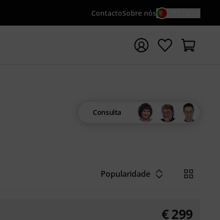
Contacto
Sobre nós
PT / €
iar pesquisa com o termo de pesquisa {searchTerm}
Consulta
Popularidade
€
299