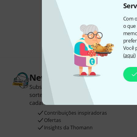
Ser
Com o
o que 
memor
prefer
Você 
(
aqui
)
Newsletter Thomann
Subscreva a Newsletter da Thomann em 
sorte você poderá ganhar um dos
50 vou
cada!
Contribuições inspiradoras
Ofertas
Insights da Thomann