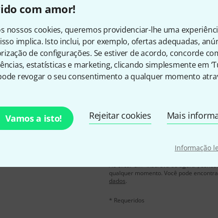
vido com amor!
Gosta do que vê?
s nossos cookies, queremos providenciar-lhe uma experiênc
isso implica. Isto inclui, por exemplo, ofertas adequadas, an
Partilhar
Ajuda e feedback
ização de configurações. Se estiver de acordo, concorde co
ências, estatísticas e marketing, clicando simplesmente em ‘
pode revogar o seu consentimento a qualquer momento atrav
Rejeitar cookies
Mais inform
Vamos a isto!
inglês e com um pouco de
Endereço de e-mail
*
Informação l
chers
no valor de
50 €
Ao clicar em "Inscreva-se agora", conco
qualquer momento. Você pode encontrar
dados
.
* Requeridos