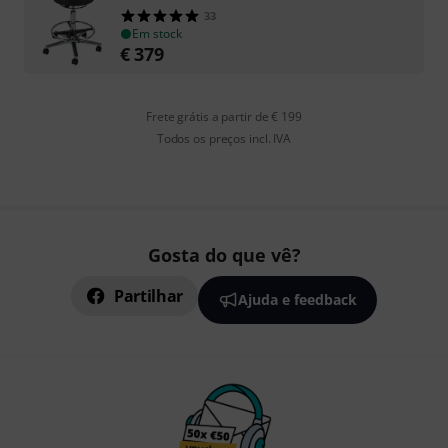
33
Em stock
€
379
Frete grátis a partir de € 199
Todos os preços incl. IVA
Gosta do que vê?
Partilhar
Ajuda e feedback