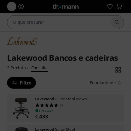
Inicia
Lakewood Bancos e cadeiras
Consulta
2
Produtos
·
Filtro
Popularidade
Lakewood
Guitar Stool Brown
23
Em stock
€
433
Lakewood
Guitar Stool