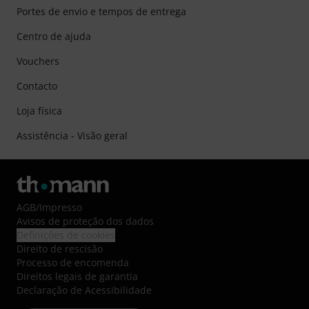
Portes de envio e tempos de entrega
Centro de ajuda
Vouchers
Contacto
Loja física
Assistência - Visão geral
AGB
/
Impresso
Avisos de proteção dos dados
Definições de cookies
Direito de rescisão
Processo de encomenda
Direitos legais de garantia
Declaração de Acessibilidade