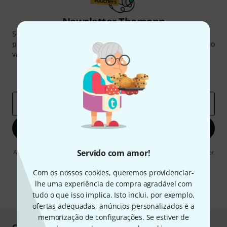
Newsletter Thomann
Subscreva a Newsletter da Thomann em inglês e com um
pouco de sorte você poderá ganhar um dos
50 vouchers
no
valor de
50 €
cada!
Contribuições inspiradoras
Ofertas
Insights da Thomann
Endereço de e-mail
*
Inscreva-se agora
Servido com amor!
Ao clicar em "Inscreva-se agora", concordo em receber publicidade por
e-mail. Posso cancelar a assinatura a qualquer momento. Você pode
encontrar mais informações sobre a newsletter na nossa
diretriz de
Com os nossos cookies, queremos providenciar-
proteção de dados
.
lhe uma experiência de compra agradável com
* Requeridos
tudo o que isso implica. Isto inclui, por exemplo,
ofertas adequadas, anúncios personalizados e a
memorização de configurações. Se estiver de