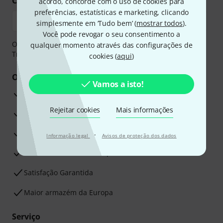
Compre e pague em segurança
acordo, concorde com o uso de cookies para
preferências, estatísticas e marketing, clicando
simplesmente em ‘Tudo bem’ (
mostrar todos
).
Você pode revogar o seu consentimento a
O pagamento pode ser feito de forma segura através de
qualquer momento através das configurações de
Transferência bancária, PayPal ou Cartão de crédito.
cookies (
aqui
)
Os seus benefícios
Vamos a isto!
Garantia Thomann de 3 anos
Rejeitar cookies
Mais informações
30 dias de garantia de dinheiro de volta
Assistência de Reparação
·
Informação legal
Avisos de proteção dos dados
Conselhos dos nossos especialistas
Satisfação Garantida
Maior armazém da Europa
Serviço