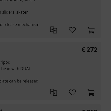
sliders, skater
nd release mechanism
€
272
tripod
o head with DUAL-
plate can be released