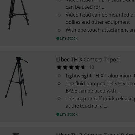
can be used for ...
Video head can be mounted on 
dollies and other equipment
With one-touch attachment a
Em stock
Libec
TH-X Camera Tripod
10
Lightweight TH-X T aluminium 
The fluid-damped TH-X H vide
BASE can be used with ...
The snap-on/off quick-release 
at the touch of a ...
Em stock