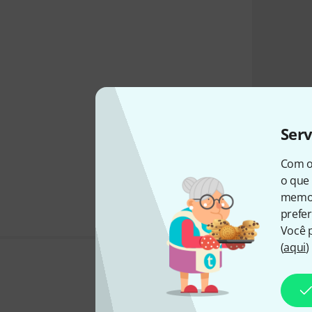
Ser
Com o
o que 
memor
prefer
Você 
(
aqui
)