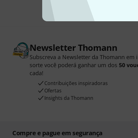
Newsletter Thomann
Subscreva a Newsletter da Thomann em 
sorte você poderá ganhar um dos
50 vou
cada!
Contribuições inspiradoras
Ofertas
Insights da Thomann
Compre e pague em segurança