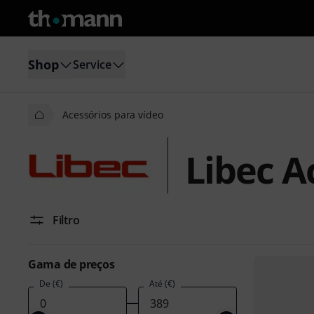
Shop
Service
Acessórios para vídeo
Libec A
Filtro
Gama de preços
De (€)
Até (€)