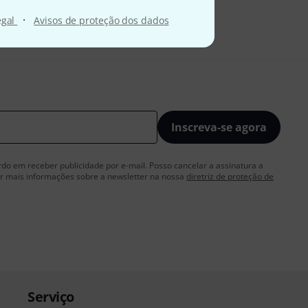
·
egal
Avisos de proteção dos dados
Inscreva-se agora
rdo em receber publicidade por e-mail. Posso cancelar a assinatura a
 mais informações sobre a newsletter na nossa
diretriz de proteção de
Serviço