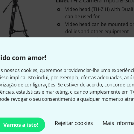
Libec
TH-Z Camera Tripod B-Sto
Video head (TH-Z H) with Dual
can be used for ...
Video head can be mounted on 
dollies and other equipment
With one-touch attachment a
Em stock
vido com amor!
s nossos cookies, queremos providenciar-lhe uma experiênc
Frete grátis a partir de € 
isso implica. Isto inclui, por exemplo, ofertas adequadas, an
Todos os preços incl. IV
ização de configurações. Se estiver de acordo, concorde co
ências, estatísticas e marketing, clicando simplesmente em ‘
pode revogar o seu consentimento a qualquer momento atrav
Gosta do que vê?
Rejeitar cookies
Mais inform
Vamos a isto!