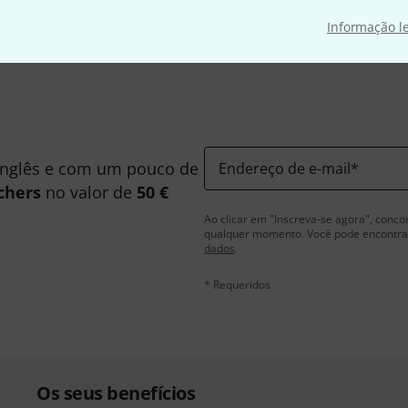
Partilhar
Ajuda e feedback
Informação l
inglês e com um pouco de
Endereço de e-mail
*
chers
no valor de
50 €
Ao clicar em "Inscreva-se agora", conco
qualquer momento. Você pode encontrar
dados
.
* Requeridos
Os seus benefícios