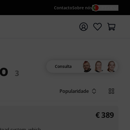
Contacto
Sobre nós
PT / €
iar pesquisa com o termo de pesquisa {searchTerm}
eo
Consulta
3
Popularidade
€
389
Head system, which