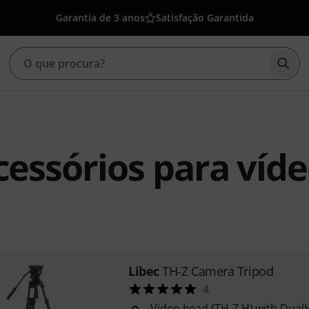
Garantia de 3 anos
Satisfação Garantida
Inic
cessórios para víd
Libec
TH-Z Camera Tripod
4
Video head (TH-Z H) with Dual