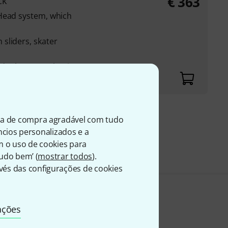
€
363
ck
Head system, which
sliders, skater
nd release mechanism
ia de compra agradável com tudo
199
úncios personalizados e a
A
m o uso de cookies para
Tudo bem’ (
mostrar todos
).
és das configurações de cookies
ações