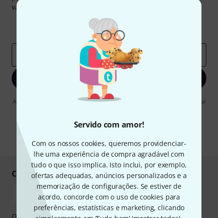
valor de
50 €
cada!
Contribuições inspiradoras
Ofertas
Insights da Thomann
Endereço de e-mail
*
Inscreva-se agora
Ao clicar em "Inscreva-se agora", concordo em receber publicidade por
e-mail. Posso cancelar a assinatura a qualquer momento. Você pode
encontrar mais informações sobre a newsletter na nossa
diretriz de
Servido com amor!
proteção de dados
.
* Requeridos
Com os nossos cookies, queremos providenciar-
lhe uma experiência de compra agradável com
tudo o que isso implica. Isto inclui, por exemplo,
Compre e pague em segurança
ofertas adequadas, anúncios personalizados e a
memorização de configurações. Se estiver de
acordo, concorde com o uso de cookies para
preferências, estatísticas e marketing, clicando
O pagamento pode ser feito de forma segura através de