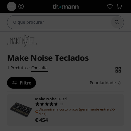
Inicia
Make Noise Teclados
Consulta
1
Produtos
·
Filtro
Popularidade
Make Noise
0-Ctrl
33
Disponível a curto prazo (geralmente entre 2-5
dias)
€
454