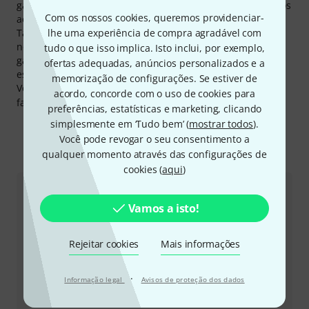
garantia para os nossos clientes por um ano e concedemos
Com os nossos cookies, queremos providenciar-
aos nossos clientes três anos completos de garantia.
Também aos produtos de Manhasset lhe concedemos a
lhe uma experiência de compra agradável com
nossa garantia 30-dias-devolução-do-dinheiro, 3 anos de
tudo o que isso implica. Isto inclui, por exemplo,
garantia e muito mais serviços adicionais como
ofertas adequadas, anúncios personalizados e a
especialistas competentes, serviços no local e muito mais.
memorização de configurações. Se estiver de
Você pode encontrar mais informações acerca do
acordo, concorde com o uso de cookies para
fabricante em
http://www.manhasset-specialty.com
preferências, estatísticas e marketing, clicando
simplesmente em ‘Tudo bem’ (
mostrar todos
).
Você pode revogar o seu consentimento a
qualquer momento através das configurações de
Eis como pode contactar-nos
cookies (
aqui
)
Atendimento ao Cliente Portugal
Vamos a isto!
Rejeitar cookies
Mais informações
·
Informação legal
Avisos de proteção dos dados
+49-9546-9223-645