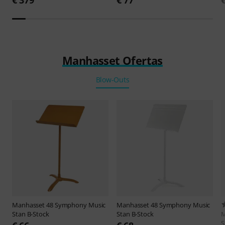
Manhasset Ofertas
Blow-Outs
Manhasset
48 Symphony Music
Manhasset
48 Symphony Music
Stan B-Stock
Stan B-Stock
M
S