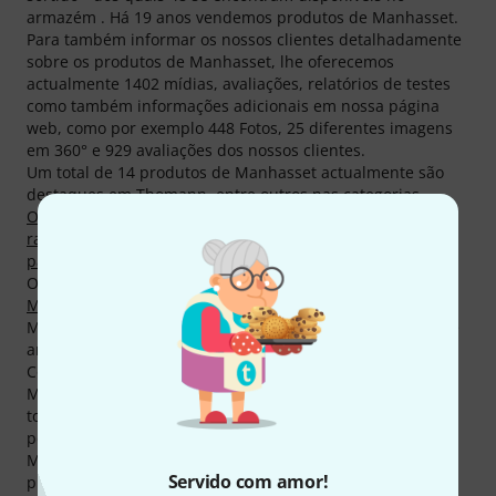
armazém . Há 19 anos vendemos produtos de Manhasset.
Para também informar os nossos clientes detalhadamente
sobre os produtos de Manhasset, lhe oferecemos
actualmente 1402 mídias, avaliações, relatórios de testes
como também informações adicionais em nossa página
web, como por exemplo 448 Fotos, 25 diferentes imagens
em 360° e 929 avaliações dos nossos clientes.
Um total de 14 produtos de Manhasset actualmente são
destaques em Thomann, entre outros nas categorias
Outros equipamentos para orquestra
,
Acessórios para
racks de bateria
,
Estantes para Orquestra
,
Estojos e sacos
para surdinas
e
Suportes para violino
.
O mais vendido actual se chama
Manhasset 48 Symphony
Music Stand (6pcs)
; O destaque entre os produtos de
Manhasset é
Manhasset 48 Symphony Music Stand
. Deste
artigo já vendemos mais de 10.000.
Com um nível de disponibilidade excelente de 98%,
Manhasset faz parte dos top 10% das nossas marcas. Um
total de 48 produtos estão em estoque no momento e
podem ser despachados imediatamente.
Manhasset concede aos seus clientes para todos os
Servido com amor!
produtos 2 anos de garantia. Nós prolongamos esta