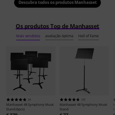
Descubra todos os produtos Manhasset
Os produtos Top de Manhasset
Mais vendidos
avaliação óptima
Hall of Fame
34
137
Manhasset
48 Symphony Music
Manhasset
48 Symphony Music
M
Stand (6pcs)
Stand
S
€ 379
€ 77