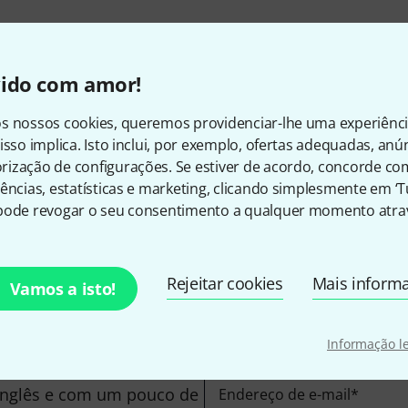
Frete grátis a partir de € 
Todos os preços incl. IV
vido com amor!
s nossos cookies, queremos providenciar-lhe uma experiênc
isso implica. Isto inclui, por exemplo, ofertas adequadas, an
ização de configurações. Se estiver de acordo, concorde co
Gosta do que vê?
ências, estatísticas e marketing, clicando simplesmente em ‘
pode revogar o seu consentimento a qualquer momento atrav
Partilhar
Ajuda e feedback
Rejeitar cookies
Mais inform
Vamos a isto!
Informação l
inglês e com um pouco de
Endereço de e-mail
*