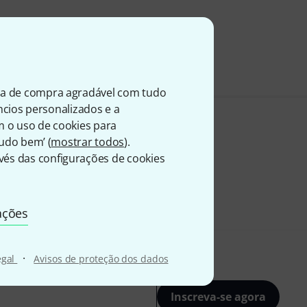
199
A
ia de compra agradável com tudo
úncios personalizados e a
m o uso de cookies para
Tudo bem’ (
mostrar todos
).
és das configurações de cookies
ações
·
egal
Avisos de proteção dos dados
Inscreva-se agora