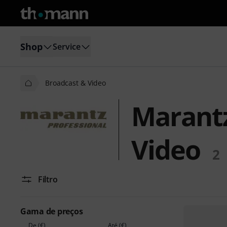
Shop
Service
Broadcast & Video
Marantz
Video
2
Filtro
Gama de preços
De (€)
Até (€)