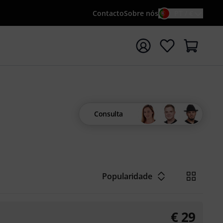
Contacto
Sobre nós
PT / €
iar pesquisa com o termo de pesquisa {searchTerm}
Consulta
Popularidade
€
29