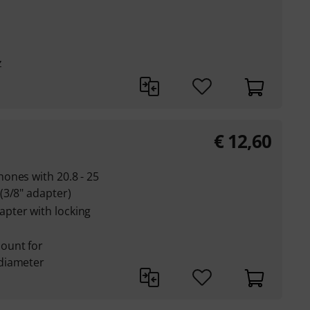
z
€
12,60
ones with 20.8 - 25
(3/8" adapter)
pter with locking
ount for
diameter