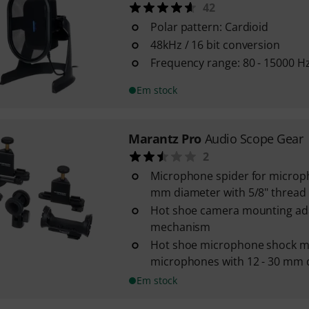
42
Polar pattern: Cardioid
48kHz / 16 bit conversion
Frequency range: 80 - 15000 H
Em stock
Marantz Pro
Audio Scope Gear
2
Microphone spider for microph
mm diameter with 5/8" thread 
Hot shoe camera mounting ada
mechanism
Hot shoe microphone shock m
microphones with 12 - 30 mm 
Em stock