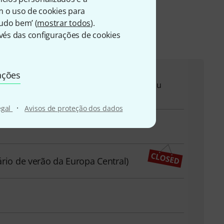
m o uso de cookies para
Tudo bem’ (
mostrar todos
).
s
és das configurações de cookies
ações
qui para o ajudar com quaisquer questões ou
·
egal
Avisos de proteção dos dados
ário de verão da Europa Central)