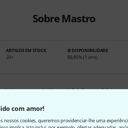
Sobre Mastro
ARTIGOS EM STOCK
Ø DISPONIBILIDADE
20+
88.85% (1 ano)
xclusivamente produzidos em in Fabriken aus Grécia.
odutos de Mastro - deles 20 se encontram disponíveis no
er testados em nossa loja) . Nós vendemos produtos de Ma
vido com amor!
es
Mastro Bouzouki 8 Strings 011 SP
. Deste produto já vend
s informações acerca do fabricante em
http://www.matsikas
s nossos cookies, queremos providenciar-lhe uma experiênc
isso implica. Isto inclui, por exemplo, ofertas adequadas, an