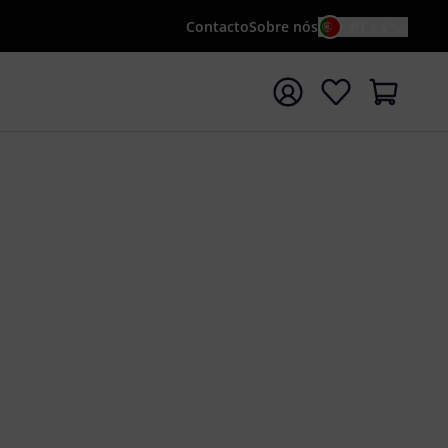
Contacto
Sobre nós
PT / €
iar pesquisa com o termo de pesquisa {searchTerm}