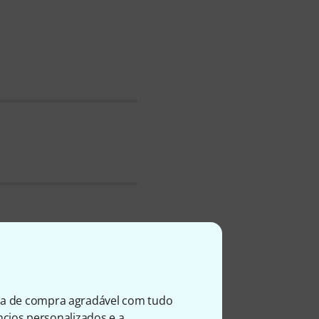
 armazém em Treppendorf
stro desde 2014.
emos mais de 2.000.
.gr/
ia de compra agradável com tudo
úncios personalizados e a