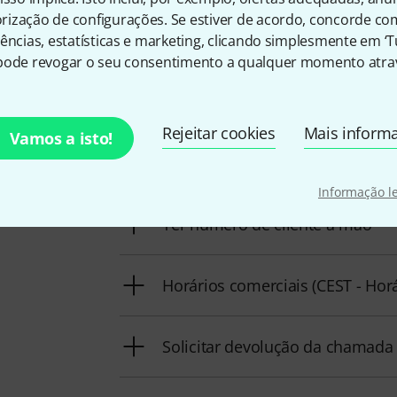
ização de configurações. Se estiver de acordo, concorde co
ências, estatísticas e marketing, clicando simplesmente em ‘
Eis como pode contactar-no
pode revogar o seu consentimento a qualquer momento atrav
Rejeitar cookies
Mais inform
Vamos a isto!
A nossa equipa de apoio ao cliente está a
problemas
Informação l
Ter número de cliente à mão
Horários comerciais (CEST - Hor
Solicitar devolução da chamada