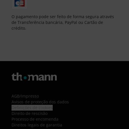
O pagamento pode ser feito de forma segura através
de Transferência bancária, PayPal ou Cartão de
crédito.
AGB
/
Impresso
Avisos de proteção dos dados
Definições de cookies
Direito de rescisão
Processo de encomenda
Direitos legais de garantia