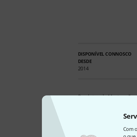
DISPONÍVEL CONNOSCO
DESDE
2014
Produtos de Mastro são e
Actualmente temos 21 pr
(e naturlamente podem s
Ser
Os mais vendidos actual
Você pode encontrar mai
Com o
o que 