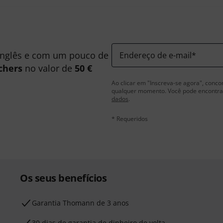
inglês e com um pouco de
Endereço de e-mail
*
chers
no valor de
50 €
Ao clicar em "Inscreva-se agora", conco
qualquer momento. Você pode encontrar
dados
.
* Requeridos
Os seus benefícios
Garantia Thomann de 3 anos
30 dias de garantia de dinheiro de volta