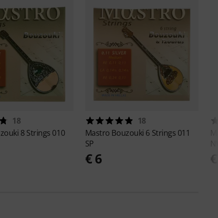
18
18
zouki 8 Strings 010
Mastro
Bouzouki 6 Strings 011
M
SP
N
€ 6
€