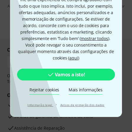
tudo o que isso implica. Isto inclui, por exemplo,
Ao clicar em "Inscreva-se agora", concordo em receber publicidade por
e-mail. Posso cancelar a assinatura a qualquer momento. Você pode
ofertas adequadas, anúncios personalizados e a
encontrar mais informações sobre a newsletter na nossa
diretriz de
memorização de configurações. Se estiver de
proteção de dados
.
acordo, concorde com o uso de cookies para
* Requeridos
preferências, estatísticas e marketing, clicando
simplesmente em ‘Tudo bem’ (
mostrar todos
).
Você pode revogar o seu consentimento a
Compre e pague em segurança
qualquer momento através das configurações de
cookies (
aqui
)
Vamos a isto!
O pagamento pode ser feito de forma segura através de
Transferência bancária, PayPal ou Cartão de crédito.
Rejeitar cookies
Mais informações
Os seus benefícios
Garantia Thomann de 3 anos
·
Informação legal
Avisos de proteção dos dados
30 dias de garantia de dinheiro de volta
Assistência de Reparação