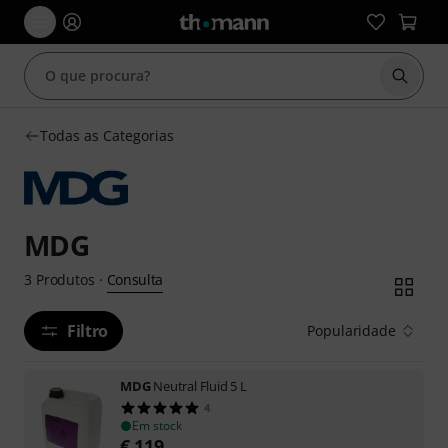
Inicia
Todas as Categorias
MDG
Consulta
3
Produtos
·
Filtro
Popularidade
MDG
Neutral Fluid 5 L
4
Em stock
€
119