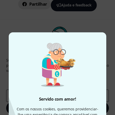
Partilhar
Ajuda e feedback
Newsletter Thomann
Subscreva a Newsletter da Thomann em inglês e com um
pouco de sorte você poderá ganhar um dos
50 vouchers
no
valor de
50 €
cada!
Contribuições inspiradoras
Ofertas
Insights da Thomann
Endereço de e-mail
*
Servido com amor!
Inscreva-se agora
Com os nossos cookies, queremos providenciar-
lhe uma experiência de compra agradável com