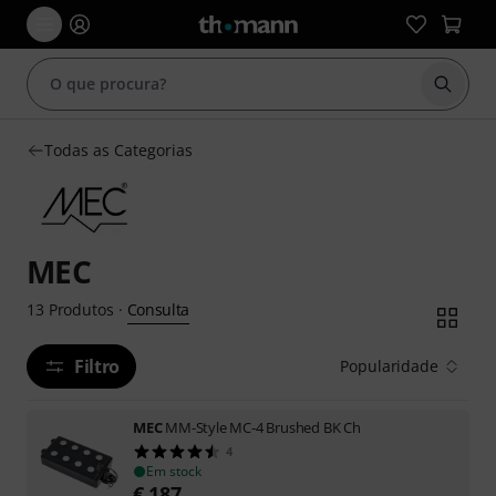
Inicia
Todas as Categorias
MEC
Consulta
13
Produtos
·
Filtro
Popularidade
MEC
MM-Style MC-4 Brushed BK Ch
4
Em stock
€
187