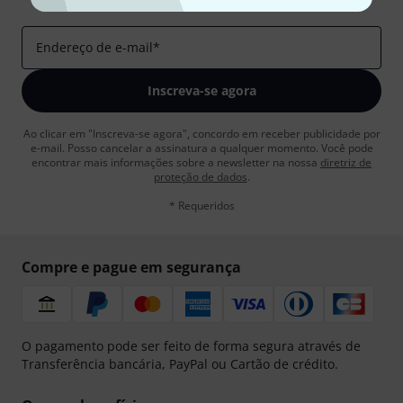
Insights da Thomann
Endereço de e-mail
*
Inscreva-se agora
Ao clicar em "Inscreva-se agora", concordo em receber publicidade por
e-mail. Posso cancelar a assinatura a qualquer momento. Você pode
encontrar mais informações sobre a newsletter na nossa
diretriz de
proteção de dados
.
* Requeridos
Compre e pague em segurança
O pagamento pode ser feito de forma segura através de
Transferência bancária, PayPal ou Cartão de crédito.