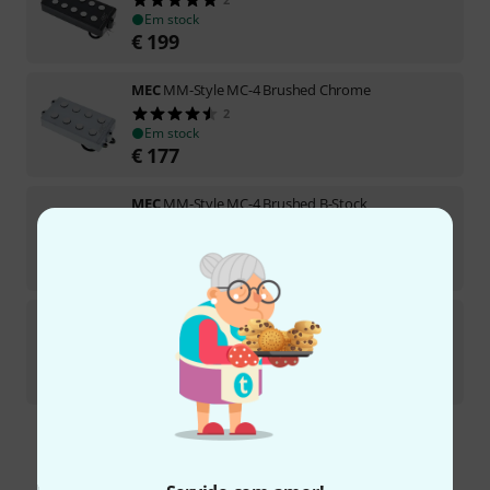
Em stock
€
199
MEC
MM-Style MC-4 Brushed Chrome
2
Em stock
€
177
MEC
MM-Style MC-4 Brushed B-Stock
Em stock
€
153
MEC
JJ-Style MC-4 Brushed Ch Set
1
Em stock
€
288
Frete grátis a partir de € 199
Todos os preços incl. IVA