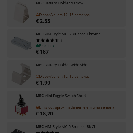
MEC
Battery Holder Narrow
Disponível em 12–15 semanas
€
2,53
MEC
MM-Style MC-5 Brushed Chrome
2
Em stock
€
187
MEC
Battery Holder Wide Side
Disponível em 12–15 semanas
€
1,90
MEC
Mini Toggle Switch Short
Em stock aproximadamente em uma semana
€
18,70
MEC
MM-Style MC-5 Brushed Bk Ch
2