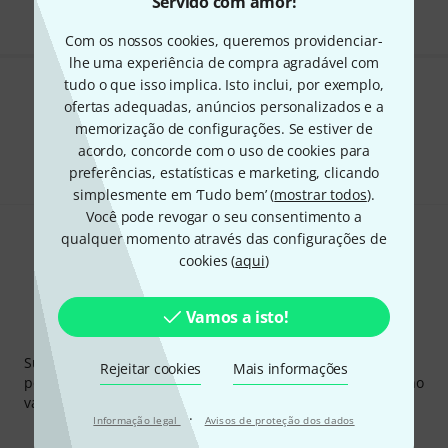
Servido com amor!
Com os nossos cookies, queremos providenciar-
lhe uma experiência de compra agradável com
tudo o que isso implica. Isto inclui, por exemplo,
Gosta do que vê?
ofertas adequadas, anúncios personalizados e a
memorização de configurações. Se estiver de
Partilhar
Ajuda e feedback
acordo, concorde com o uso de cookies para
preferências, estatísticas e marketing, clicando
simplesmente em ‘Tudo bem’ (
mostrar todos
).
Você pode revogar o seu consentimento a
qualquer momento através das configurações de
cookies (
aqui
)
Vamos a isto!
Newsletter Thomann
Subscreva a Newsletter da Thomann em inglês e com um
Rejeitar cookies
Mais informações
pouco de sorte você poderá ganhar um dos
50 vouchers
no
valor de
50 €
cada!
·
Informação legal
Avisos de proteção dos dados
Contribuições inspiradoras
Ofertas