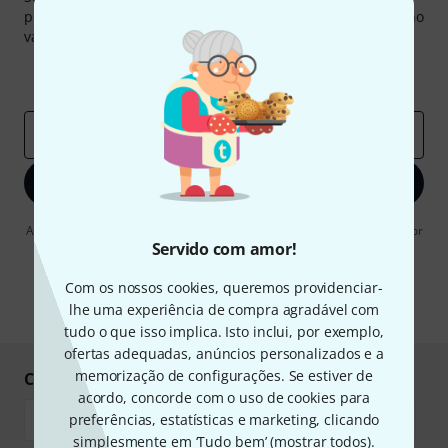
pouco de sorte você poderá ganhar um dos
50 vouchers
no
valor de
50 €
cada!
Contribuições inspiradoras
Ofertas
Insights da Thomann
Endereço de e-mail
*
Inscreva-se agora
Ao clicar em "Inscreva-se agora", concordo em receber publicidade por
e-mail. Posso cancelar a assinatura a qualquer momento. Você pode
Servido com amor!
encontrar mais informações sobre a newsletter na nossa
diretriz de
proteção de dados
.
Com os nossos cookies, queremos providenciar-
lhe uma experiência de compra agradável com
* Requeridos
tudo o que isso implica. Isto inclui, por exemplo,
ofertas adequadas, anúncios personalizados e a
memorização de configurações. Se estiver de
Compre e pague em segurança
acordo, concorde com o uso de cookies para
preferências, estatísticas e marketing, clicando
simplesmente em ‘Tudo bem’ (
mostrar todos
).