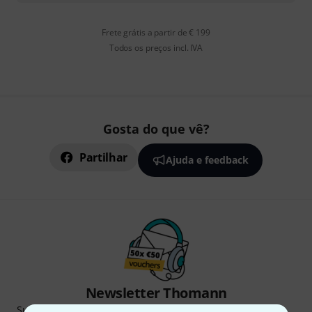
Frete grátis a partir de € 199
Todos os preços incl. IVA
Gosta do que vê?
Partilhar
Ajuda e feedback
Newsletter Thomann
Subscreva a Newsletter da Thomann em inglês e com um