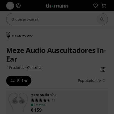
Inicia
Meze Audio Auscultadores In-
Ear
Consulta
1
Produtos
·
Filtro
Popularidade
Meze Audio
Alba
11
Em stock
€
159