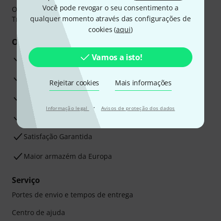
Você pode revogar o seu consentimento a
O pagamento pode ser feito de forma segura através de
qualquer momento através das configurações de
Transferência bancária, PayPal ou Cartão de crédito.
cookies (
aqui
)
Os seus benefícios
Vamos a isto!
Garantia Thomann de 3 anos
30 dias de garantia de dinheiro de volta
Rejeitar cookies
Mais informações
Assistência de Reparação
·
Informação legal
Avisos de proteção dos dados
Conselhos dos nossos especialistas
Satisfação Garantida
Maior armazém da Europa
Serviço
Portes de envio e tempos de entrega
Centro de ajuda