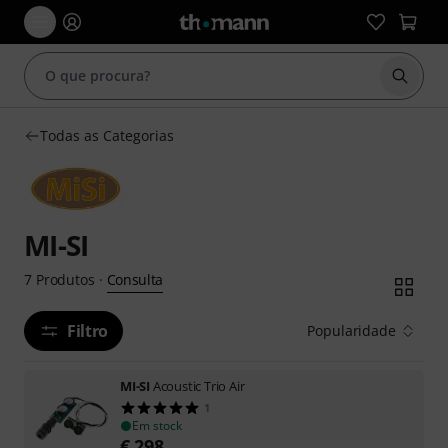
Inicia
Todas as Categorias
MI-SI
Consulta
7
Produtos
·
Filtro
Popularidade
MI-SI
Acoustic Trio Air
1
Em stock
€
298