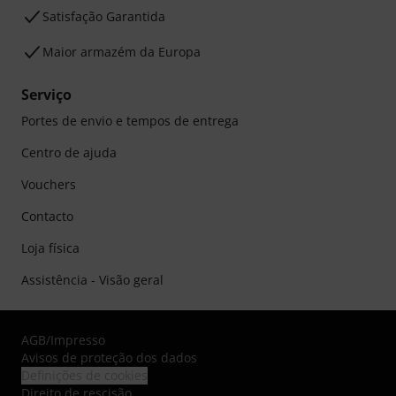
Satisfação Garantida
Maior armazém da Europa
Serviço
Portes de envio e tempos de entrega
Centro de ajuda
Vouchers
Contacto
Loja física
Assistência - Visão geral
AGB
/
Impresso
Avisos de proteção dos dados
Definições de cookies
Direito de rescisão