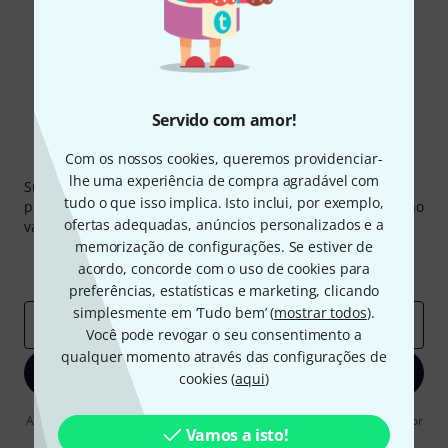
Servido com amor!
Com os nossos cookies, queremos providenciar-
Newsletter Thomann
lhe uma experiência de compra agradável com
Subscreva a Newsletter da Thomann em inglês e com um
tudo o que isso implica. Isto inclui, por exemplo,
pouco de sorte você poderá ganhar um dos
50 vouchers
no
ofertas adequadas, anúncios personalizados e a
valor de
50 €
cada!
memorização de configurações. Se estiver de
Contribuições inspiradoras
Ofertas
acordo, concorde com o uso de cookies para
Insights da Thomann
preferências, estatísticas e marketing, clicando
simplesmente em ‘Tudo bem’ (
mostrar todos
).
Endereço de e-mail
*
Você pode revogar o seu consentimento a
qualquer momento através das configurações de
Inscreva-se agora
cookies (
aqui
)
Ao clicar em "Inscreva-se agora", concordo em receber publicidade por
Vamos a isto!
e-mail. Posso cancelar a assinatura a qualquer momento. Você pode