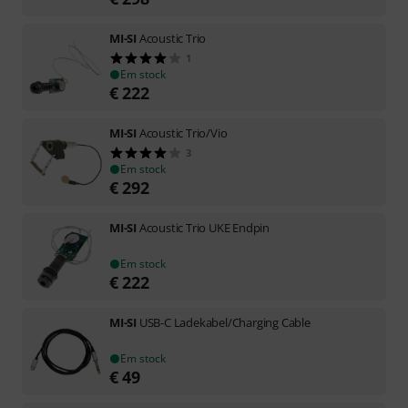
MI-SI
Acoustic Trio
1
Em stock
€
222
MI-SI
Acoustic Trio/Vio
3
Em stock
€
292
MI-SI
Acoustic Trio UKE Endpin
Em stock
€
222
MI-SI
USB-C Ladekabel/Charging Cable
Em stock
€
49