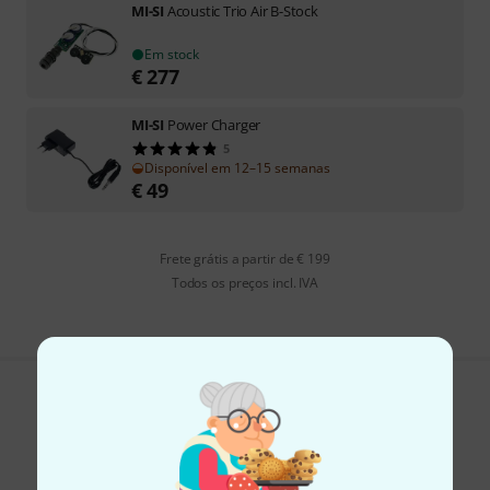
MI-SI
Acoustic Trio Air B-Stock
Em stock
€
277
MI-SI
Power Charger
5
Disponível em 12–15 semanas
€
49
Frete grátis a partir de € 199
Todos os preços incl. IVA
Gosta do que vê?
Partilhar
Ajuda e feedback