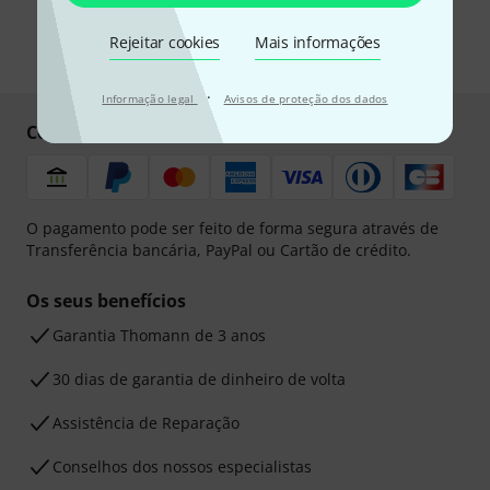
encontrar mais informações sobre a newsletter na nossa
diretriz de
proteção de dados
.
Rejeitar cookies
Mais informações
* Requeridos
·
Informação legal
Avisos de proteção dos dados
Compre e pague em segurança
O pagamento pode ser feito de forma segura através de
Transferência bancária, PayPal ou Cartão de crédito.
Os seus benefícios
Garantia Thomann de 3 anos
30 dias de garantia de dinheiro de volta
Assistência de Reparação
Conselhos dos nossos especialistas