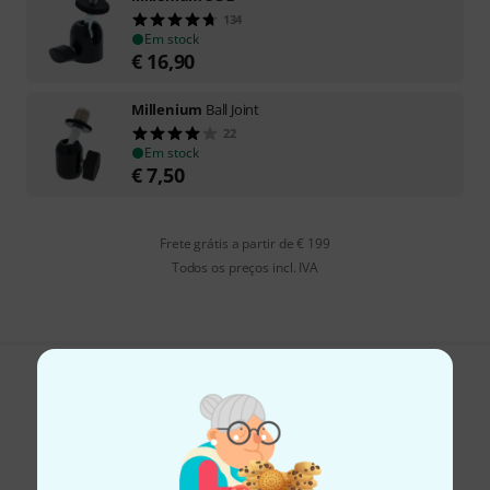
134
Em stock
€
16,90
Millenium
Ball Joint
22
Em stock
€
7,50
Frete grátis a partir de € 199
Todos os preços incl. IVA
Gosta do que vê?
Partilhar
Ajuda e feedback