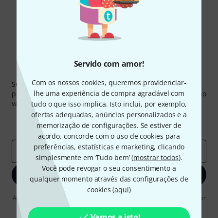
Servido com amor!
Newsletter Thomann
Com os nossos cookies, queremos providenciar-
Subscreva a Newsletter da Thomann em inglês e com um
lhe uma experiência de compra agradável com
pouco de sorte você poderá ganhar um dos
50 vouchers
no
valor de
50 €
cada!
tudo o que isso implica. Isto inclui, por exemplo,
ofertas adequadas, anúncios personalizados e a
Contribuições inspiradoras
Ofertas
memorização de configurações. Se estiver de
Insights da Thomann
acordo, concorde com o uso de cookies para
preferências, estatísticas e marketing, clicando
Endereço de e-mail
*
simplesmente em ‘Tudo bem’ (
mostrar todos
).
Você pode revogar o seu consentimento a
Inscreva-se agora
qualquer momento através das configurações de
cookies (
aqui
)
Ao clicar em "Inscreva-se agora", concordo em receber publicidade por
e-mail. Posso cancelar a assinatura a qualquer momento. Você pode
encontrar mais informações sobre a newsletter na nossa
diretriz de
Vamos a isto!