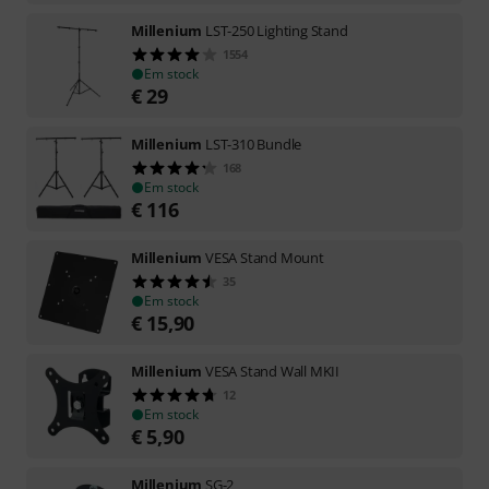
Millenium
LST-250 Lighting Stand
1554
Em stock
€
29
Millenium
LST-310 Bundle
168
Em stock
€
116
Millenium
VESA Stand Mount
35
Em stock
€
15,90
Millenium
VESA Stand Wall MKII
12
Em stock
€
5,90
Millenium
SG-2