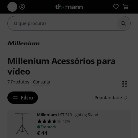
Inicia
Millenium Acessórios para
vídeo
Consulta
7
Produtos
·
Filtro
Popularidade
Millenium
LST-310 Lighting Stand
1276
Em stock
€
44