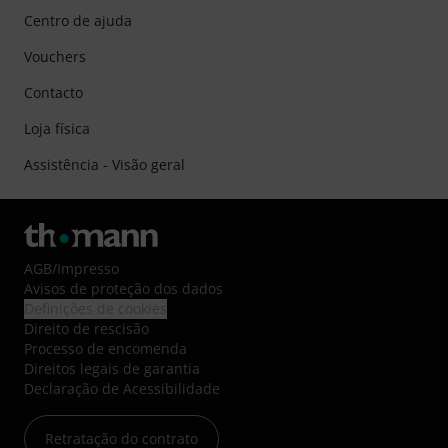
Centro de ajuda
Vouchers
Contacto
Loja física
Assistência - Visão geral
AGB
/
Impresso
Avisos de proteção dos dados
Definições de cookies
Direito de rescisão
Processo de encomenda
Direitos legais de garantia
Declaração de Acessibilidade
Retratação do contrato