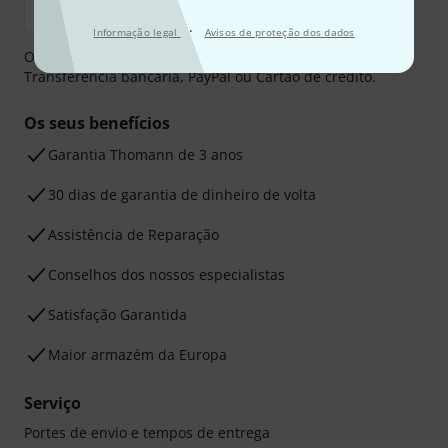
·
Informação legal
Avisos de proteção dos dados
O pagamento pode ser feito de forma segura através de
Transferência bancária, PayPal ou Cartão de crédito.
Os seus benefícios
Garantia Thomann de 3 anos
30 dias de garantia de dinheiro de volta
Assistência de Reparação
Conselhos dos nossos especialistas
Satisfação Garantida
Maior armazém da Europa
Serviço
Portes de envio e tempos de entrega