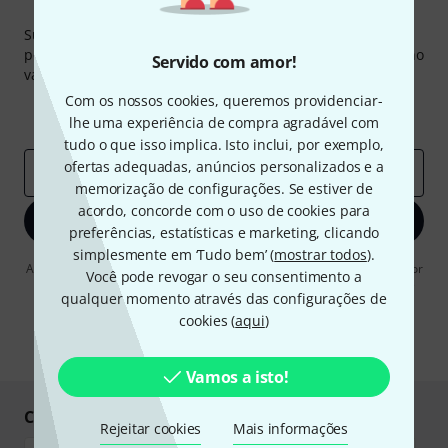
Newsletter Thomann
Subscreva a Newsletter da Thomann em inglês e com um
pouco de sorte você poderá ganhar um dos
50 vouchers
no
Servido com amor!
valor de
50 €
cada!
Com os nossos cookies, queremos providenciar-
Contribuições inspiradoras
Ofertas
lhe uma experiência de compra agradável com
Insights da Thomann
tudo o que isso implica. Isto inclui, por exemplo,
ofertas adequadas, anúncios personalizados e a
Endereço de e-mail
*
memorização de configurações. Se estiver de
acordo, concorde com o uso de cookies para
Inscreva-se agora
preferências, estatísticas e marketing, clicando
simplesmente em ‘Tudo bem’ (
mostrar todos
).
Ao clicar em "Inscreva-se agora", concordo em receber publicidade por
Você pode revogar o seu consentimento a
e-mail. Posso cancelar a assinatura a qualquer momento. Você pode
qualquer momento através das configurações de
encontrar mais informações sobre a newsletter na nossa
diretriz de
proteção de dados
.
cookies (
aqui
)
* Requeridos
Vamos a isto!
Compre e pague em segurança
Rejeitar cookies
Mais informações