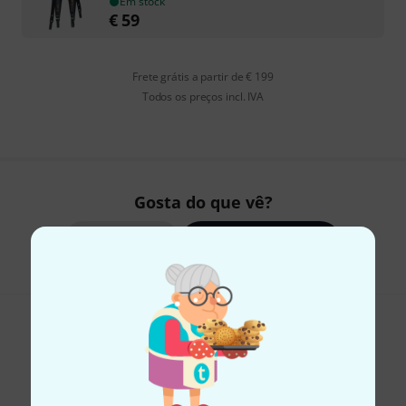
Em stock
€
59
Frete grátis a partir de € 199
Todos os preços incl. IVA
Gosta do que vê?
Partilhar
Ajuda e feedback