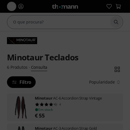
Inicia
Minotaur Teclados
Consulta
6
Produtos
·
Filtro
Popularidade
Minotaur
AC-6 Accordion Strap Vintage
4
Em stock
€
55
Minotaur
AC-3 Accordion Strap Gold