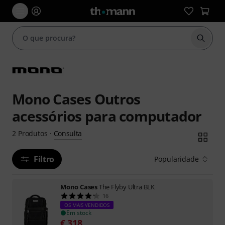
Inicia
Mono Cases Outros
acessórios para computador
Consulta
2
Produtos
·
Filtro
Popularidade
Mono Cases
The Flyby Ultra BLK
16
OS MAIS VENDIDOS
Em stock
€
318