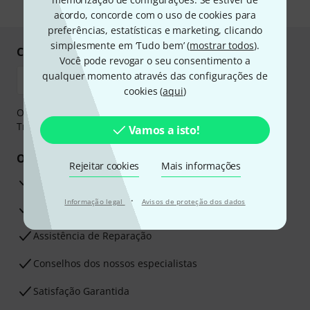
* Requeridos
acordo, concorde com o uso de cookies para
preferências, estatísticas e marketing, clicando
simplesmente em ‘Tudo bem’ (
mostrar todos
).
Compre e pague em segurança
Você pode revogar o seu consentimento a
qualquer momento através das configurações de
cookies (
aqui
)
O pagamento pode ser feito de forma segura através de
Transferência bancária, PayPal ou Cartão de crédito.
Vamos a isto!
Os seus benefícios
Rejeitar cookies
Mais informações
Garantia Thomann de 3 anos
·
Informação legal
Avisos de proteção dos dados
30 dias de garantia de dinheiro de volta
Assistência de Reparação
Conselhos dos nossos especialistas
Satisfação Garantida