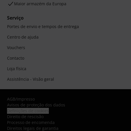
Maior armazém da Europa
Serviço
Portes de envio e tempos de entrega
Centro de ajuda
Vouchers
Contacto
Loja física
Assistência - Visão geral
AGB
/
Impresso
Avisos de proteção dos dados
Definições de cookies
Direito de rescisão
Processo de encomenda
Direitos legais de garantia