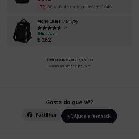
-7%
30 dias de melhor preço
:
€
343
Mono Cases
The Flyby
27
Em stock
€
262
Frete grátis a partir de € 199
Todos os preços incl. IVA
Gosta do que vê?
Partilhar
Ajuda e feedback