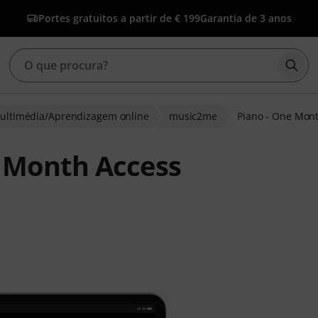
Portes gratuitos a partir de € 199
Garantia de 3 anos
Inic
ultimédia/Aprendizagem online
music2me
Piano - One Mon
 Month Access
clientes