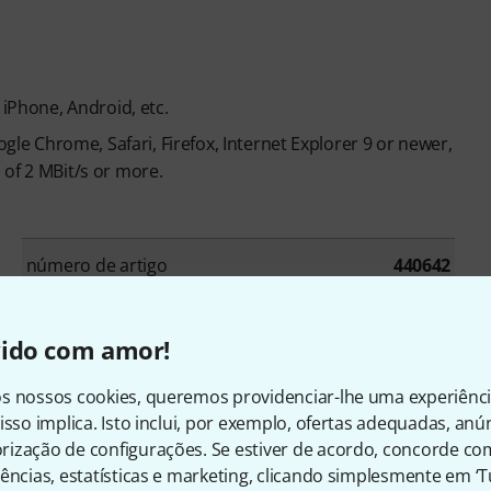
 iPhone, Android, etc.
 Chrome, Safari, Firefox, Internet Explorer 9 or newer,
 of 2 MBit/s or more.
número de artigo
440642
Instrument
Piano
vido com amor!
Language
German
s nossos cookies, queremos providenciar-lhe uma experiênc
isso implica. Isto inclui, por exemplo, ofertas adequadas, an
ização de configurações. Se estiver de acordo, concorde co
ências, estatísticas e marketing, clicando simplesmente em ‘