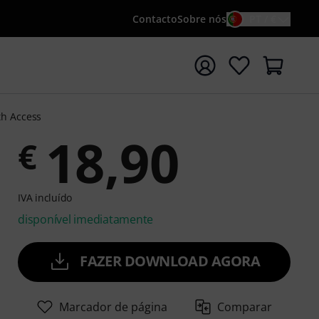
Contacto
Sobre nós
PT / €
iar pesquisa com o termo de pesquisa {searchTerm}
th Access
18,90
€
IVA incluído
disponível imediatamente
FAZER DOWNLOAD AGORA
Marcador de página
Comparar