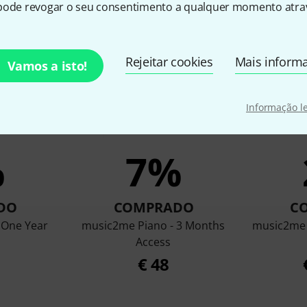
pode revogar o seu consentimento a qualquer momento atrav
ram os clientes que visuali
Rejeitar cookies
Mais inform
Vamos a isto!
Informação l
%
7%
DO
COMPRADO
C
 One Year
music2me Piano - 3 Months
music2me 
Access
€ 48