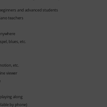
 beginners and advanced students
iano teachers
 anywhere
spel, blues, etc.
motion, etc.
ine viewer
e
playing along
ilable by phone)