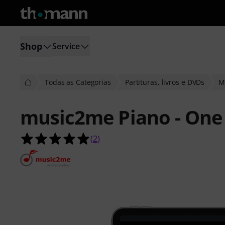
Shop
Service
Todas as Categorias
Partituras, livros e DVDs
M
music2me Piano - One
5.0 de 5 estrelas de 2 avaliações de 
(
2
)