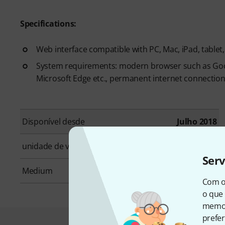
Specifications:
Web interface compatible with PC, Mac, iPad, tablet,
System requirements: modern browser such as Google
Microsoft Edge etc., permanent internet connection
Disponível desde
Julho 2018
unidade de venda
1 peça(s)
Ser
Medium
Online Curse
Com o
o que 
memor
prefer