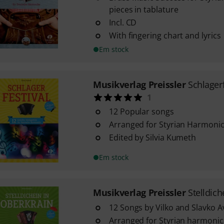
pieces in tablature
Incl. CD
With fingering chart and lyrics
Em stock
Musikverlag Preissler
Schlagerf
1
12 Popular songs
Arranged for Styrian Harmoni
Edited by Silvia Kumeth
Em stock
Musikverlag Preissler
Stelldich
12 Songs by Vilko and Slavko A
Arranged for Styrian harmonic