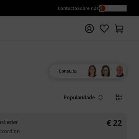
Contacto
Sobre nós
PT / €
iar pesquisa com o termo de pesquisa {searchTerm}
Consulta
Popularidade
€
22
slieder
accordion