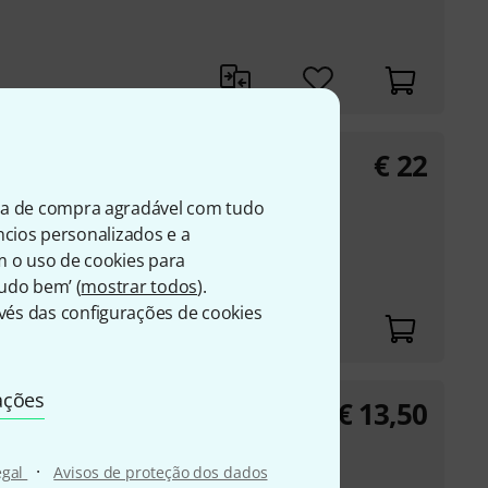
€
22
lieder Steirische
ia de compra agradável com tudo
en- und
úncios personalizados e a
Harmonica
m o uso de cookies para
Tudo bem’ (
mostrar todos
).
és das configurações de cookies
ações
€
13,50
dische Volksmusik
·
egal
Avisos de proteção dos dados