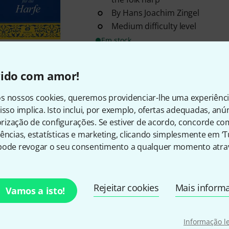
By Hans Joachim Zingel
Medium difficulty level
Em stock
vido com amor!
Musikverlag Preissler
Rucksack
6
s nossos cookies, queremos providenciar-lhe uma experiênc
50 Schlager, Evergreens, Hütt
isso implica. Isto inclui, por exemplo, ofertas adequadas, an
Stimmungslieder for Styrian 
ização de configurações. Se estiver de acordo, concorde co
Easy difficulty
ências, estatísticas e marketing, clicando simplesmente em ‘
In fingering
pode revogar o seu consentimento a qualquer momento atrav
Em stock
Rejeitar cookies
Mais inform
Vamos a isto!
Musikverlag Preissler
Alpenlän
2
Alpine folk music
Informação l