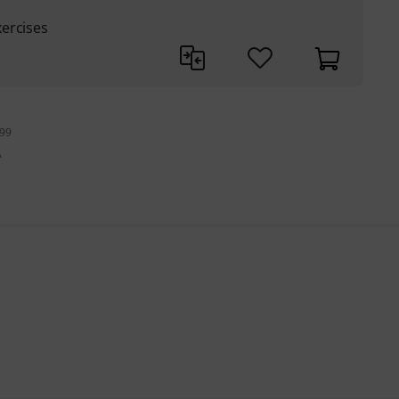
ercises
199
A