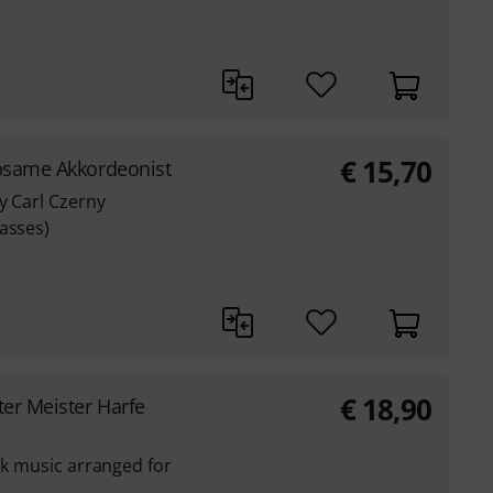
€
15,70
bsame Akkordeonist
y Carl Czerny
asses)
€
18,90
ter Meister Harfe
olk music arranged for