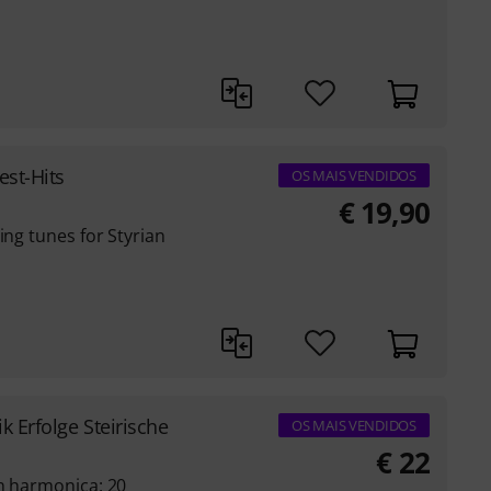
est-Hits
OS MAIS VENDIDOS
€
19,90
ing tunes for Styrian
k Erfolge Steirische
OS MAIS VENDIDOS
€
22
an harmonica: 20