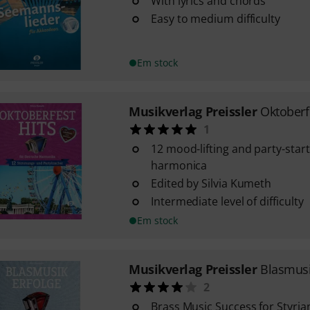
With lyrics and chords
Easy to medium difficulty
Em stock
Musikverlag Preissler
Oktoberf
1
12 mood-lifting and party-start
harmonica
Edited by Silvia Kumeth
Intermediate level of difficulty
Em stock
Musikverlag Preissler
Blasmusi
2
Brass Music Success for Styri