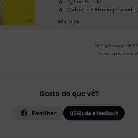
By Curt Herold
With over 200 examples and ex
Em stock
Frete grátis a partir de € 
Todos os preços incl. IV
Gosta do que vê?
Partilhar
Ajuda e feedback