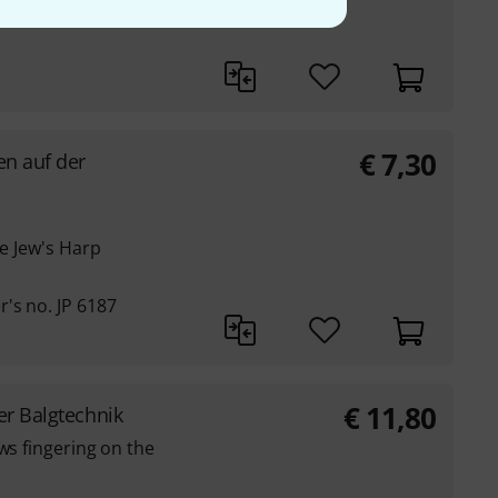
€
7,30
en auf der
he Jew's Harp
's no. JP 6187
€
11,80
er Balgtechnik
ws fingering on the