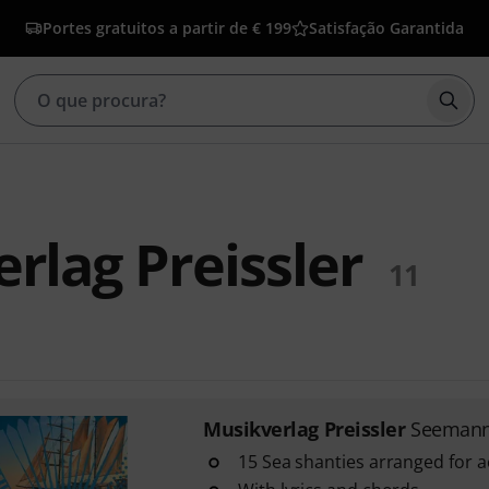
Portes gratuitos a partir de € 199
Satisfação Garantida
Inic
rlag Preissler
11
Musikverlag Preissler
Seemann
15 Sea shanties arranged for 