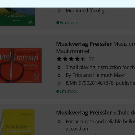
For accordion
Medium difficulty
Em stock
Musikverlag Preissler
Musizier
Maultrommel
17
Small playing instruction for t
By Fritz and Helmuth Mayr
ISMN 9790201461878, publisher
Em stock
Musikverlag Preissler
Schule d
For accurate and reliable bello
accordion