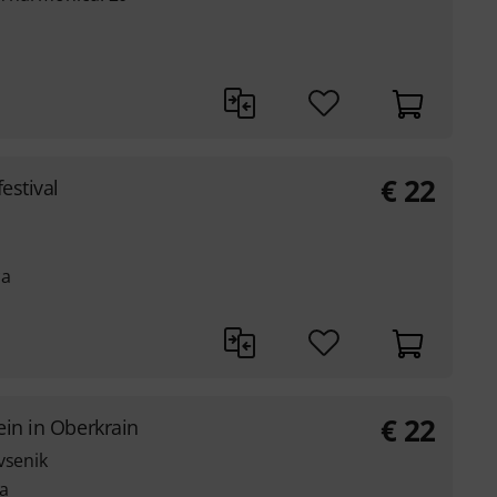
€
22
estival
ca
€
22
ein in Oberkrain
vsenik
a