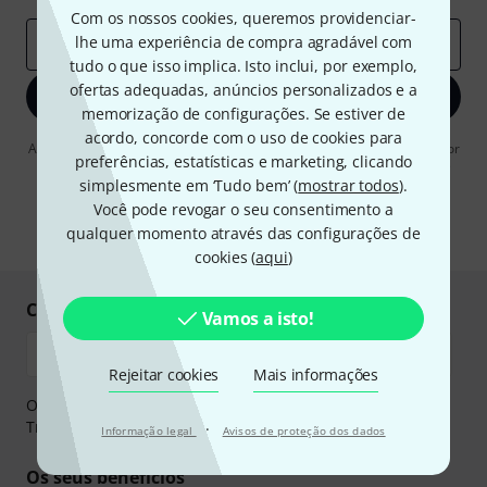
Com os nossos cookies, queremos providenciar-
lhe uma experiência de compra agradável com
Endereço de e-mail
*
tudo o que isso implica. Isto inclui, por exemplo,
ofertas adequadas, anúncios personalizados e a
Inscreva-se agora
memorização de configurações. Se estiver de
acordo, concorde com o uso de cookies para
Ao clicar em "Inscreva-se agora", concordo em receber publicidade por
preferências, estatísticas e marketing, clicando
e-mail. Posso cancelar a assinatura a qualquer momento. Você pode
encontrar mais informações sobre a newsletter na nossa
diretriz de
simplesmente em ‘Tudo bem’ (
mostrar todos
).
proteção de dados
.
Você pode revogar o seu consentimento a
qualquer momento através das configurações de
* Requeridos
cookies (
aqui
)
Compre e pague em segurança
Vamos a isto!
Rejeitar cookies
Mais informações
O pagamento pode ser feito de forma segura através de
Transferência bancária, PayPal ou Cartão de crédito.
·
Informação legal
Avisos de proteção dos dados
Os seus benefícios