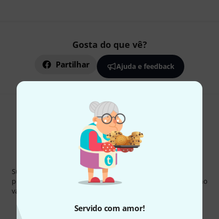
Gosta do que vê?
Partilhar
Ajuda e feedback
Newsletter Thomann
Subscreva a Newsletter da Thomann em inglês e com um
pouco de sorte você poderá ganhar um dos
50 vouchers
no
valor de
50 €
cada!
Contribuições inspiradoras
Ofertas
Servido com amor!
Insights da Thomann