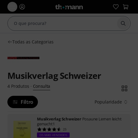
Inicia
Todas as Categorias
Musikverlag Schweizer
Consulta
4
Produtos
·
Filtro
Popularidade
Musikverlag Schweizer
Posaune Lernen leicht
gemacht1
25
OS MAIS VENDIDOS