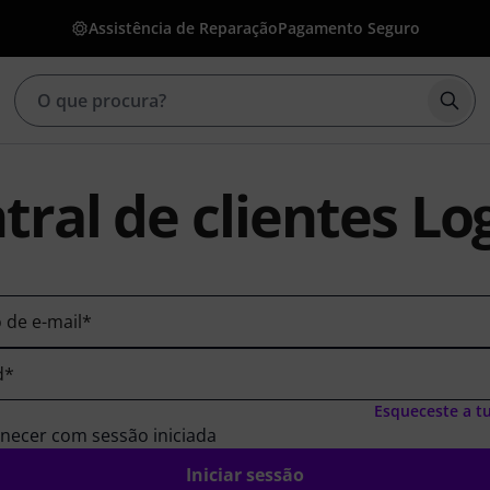
Assistência de Reparação
Pagamento Seguro
Inic
tral de clientes Lo
 de e-mail
*
d
*
Esqueceste a t
ecer com sessão iniciada
Iniciar sessão