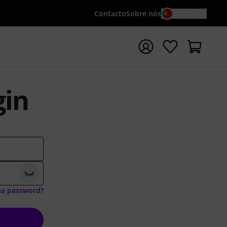
Contacto
Sobre nós
PT / €
iar pesquisa com o termo de pesquisa {searchTerm}
gin
mostrar caracteres
ua password?