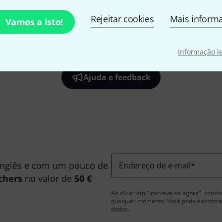
Rejeitar cookies
Mais inform
Vamos a isto!
Gosta do que vê?
Informação l
Ajuda e feedback
inglês e com um pouco de
Endereço de e-mail
*
chers
no valor de
50 €
Ao clicar em "Inscreva-se agora", conco
qualquer momento. Você pode encontrar
dados
.