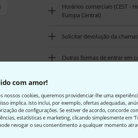
Horários comerciais (CEST - H
5
Europa Central)
Solicitar devolução da chama
Outras formas de entrar em 
Devolver produto
vido com amor!
s nossos cookies, queremos providenciar-lhe uma experiênc
Todos os contactos
isso implica. Isto inclui, por exemplo, ofertas adequadas, an
ização de configurações. Se estiver de acordo, concorde co
ências, estatísticas e marketing, clicando simplesmente em ‘
pode revogar o seu consentimento a qualquer momento atrav