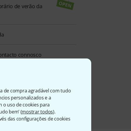
orário de verão da
da
contacto connosco
ia de compra agradável com tudo
úncios personalizados e a
m o uso de cookies para
Tudo bem’ (
mostrar todos
).
és das configurações de cookies