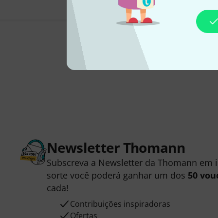
Newsletter Thomann
Subscreva a Newsletter da Thomann em 
sorte você poderá ganhar um dos
50 vou
cada!
Contribuições inspiradoras
Ofertas