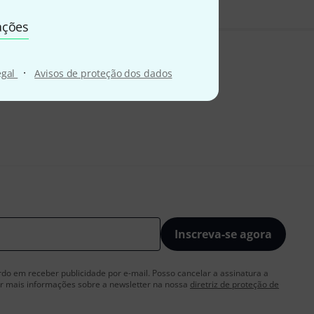
ações
·
egal
Avisos de proteção dos dados
Inscreva-se agora
rdo em receber publicidade por e-mail. Posso cancelar a assinatura a
 mais informações sobre a newsletter na nossa
diretriz de proteção de