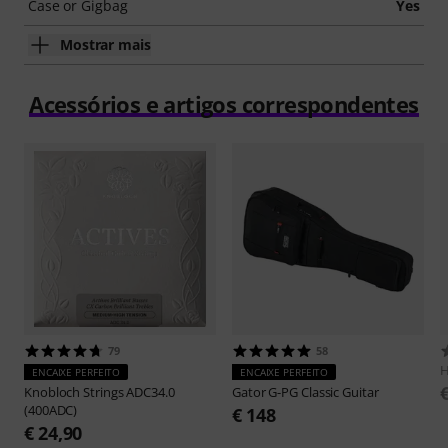
Case or Gigbag
Yes
Mostrar mais
Acessórios e artigos correspondentes
79
58
H
ENCAIXE PERFEITO
ENCAIXE PERFEITO
Knobloch Strings
ADC34.0
Gator
G-PG Classic Guitar
(400ADC)
€ 148
€ 24,90