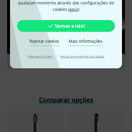
qualquer momento através das configurações de
cookies (
aqui
)
Vamos a isto!
Rejeitar cookies
Mais informações
GUIA
·
Informação legal
Avisos de proteção dos dados
MIDI and Modelling Guitars
Comparar opções