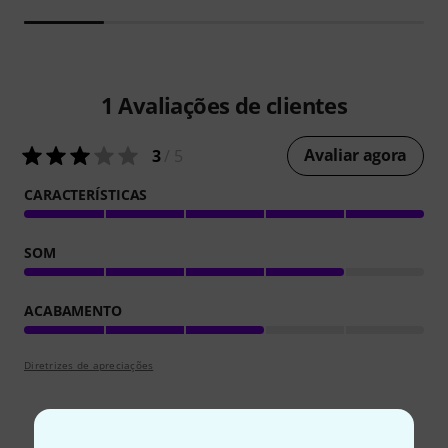
1
Avaliações de clientes
Avaliar agora
3
/ 5
CARACTERÍSTICAS
SOM
ACABAMENTO
Diretrizes de apreciações