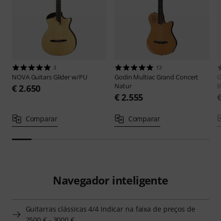
3
13
NOVA Guitars
Glider w/PU
Godin
Multiac Grand Concert
G
Natur
B
€ 2.650
€ 2.555
Comparar
Comparar
Navegador inteligente
Guitarras clássicas 4/4 Indicar na faixa de preços de
2500 € - 3000 €