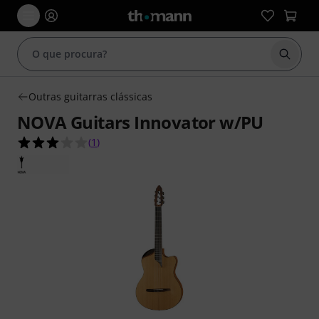
Inicia
Outras guitarras clássicas
NOVA Guitars Innovator w/PU
3.0 de 5 estrelas de 1 avaliações de clientes
(
1
)