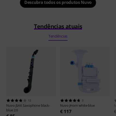
Descubra todos os produtos Nuvo
Tendências atuais
Tendências
12
3
Nuvo
jSAX Saxophone black-
Nuvo
jHorn white-blue
blue 2.0
€ 117
€ 85