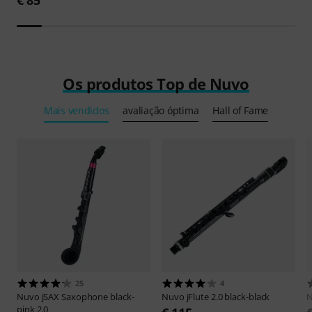
Os produtos Top de Nuvo
Mais vendidos
avaliação óptima
Hall of Fame
25
4
Nuvo
jSAX Saxophone black-
Nuvo
jFlute 2.0 black-black
pink 2.0