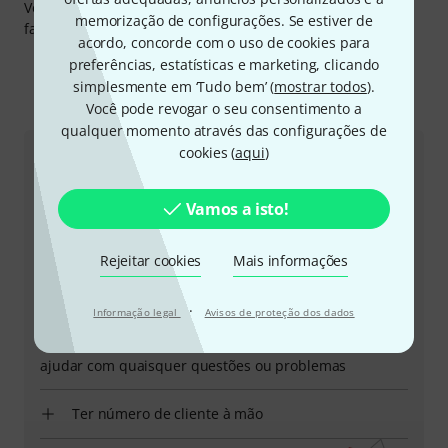
Você pode encontrar mais informações acerca do
memorização de configurações. Se estiver de
fabricante em
http://www.nuvo-instruments.info
acordo, concorde com o uso de cookies para
preferências, estatísticas e marketing, clicando
simplesmente em ‘Tudo bem’ (
mostrar todos
).
Eis como pode contactar-nos
Você pode revogar o seu consentimento a
qualquer momento através das configurações de
cookies (
aqui
)
Atendimento ao Cliente Portugal
Vamos a isto!
Rejeitar cookies
Mais informações
+49-9546-9223-645
·
Informação legal
Avisos de proteção dos dados
A nossa equipa de apoio ao cliente está aqui para o
ajudar com quaisquer questões ou problemas
Ter número de cliente à mão