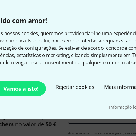
vido com amor!
s nossos cookies, queremos providenciar-lhe uma experiênc
isso implica. Isto inclui, por exemplo, ofertas adequadas, an
Gosta do que vê?
ização de configurações. Se estiver de acordo, concorde co
ências, estatísticas e marketing, clicando simplesmente em ‘
Partilhar
Ajuda e feedback
pode revogar o seu consentimento a qualquer momento atrav
Rejeitar cookies
Mais inform
Vamos a isto!
Informação l
inglês e com um pouco de
Endereço de e-mail
*
chers
no valor de
50 €
Ao clicar em "Inscreva-se agora", conco