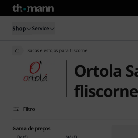
Shop
Service
Sacos e estojos para fliscorne
Ortola S
fliscorne
Filtro
Gama de preços
De (€)
Até (€)