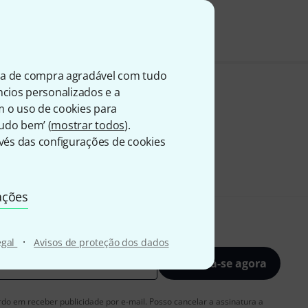
ia de compra agradável com tudo
úncios personalizados e a
m o uso de cookies para
Tudo bem’ (
mostrar todos
).
és das configurações de cookies
ações
·
egal
Avisos de proteção dos dados
Inscreva-se agora
rdo em receber publicidade por e-mail. Posso cancelar a assinatura a