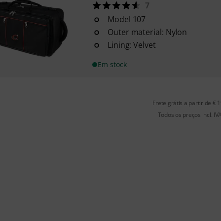
7
Model 107
Outer material: Nylon
Lining: Velvet
Em stock
Frete grátis a partir de € 
Todos os preços incl. IV