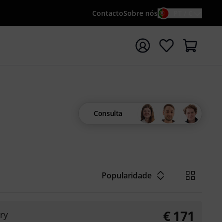
Contacto
Sobre nós
PT / €
iar pesquisa com o termo de pesquisa {searchTerm}
Consulta
Popularidade
€
171
ry