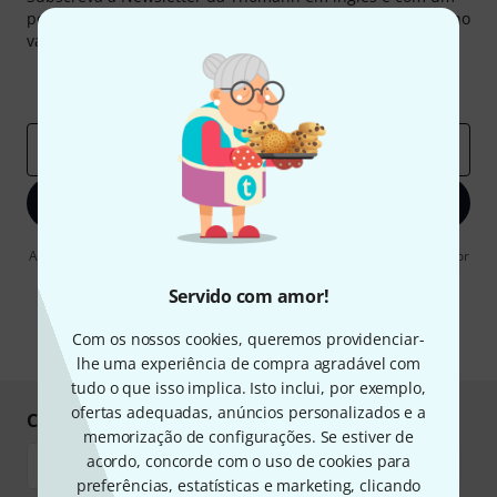
pouco de sorte você poderá ganhar um dos
50 vouchers
no
valor de
50 €
cada!
Contribuições inspiradoras
Ofertas
Insights da Thomann
Endereço de e-mail
*
Inscreva-se agora
Ao clicar em "Inscreva-se agora", concordo em receber publicidade por
e-mail. Posso cancelar a assinatura a qualquer momento. Você pode
encontrar mais informações sobre a newsletter na nossa
diretriz de
Servido com amor!
proteção de dados
.
Com os nossos cookies, queremos providenciar-
* Requeridos
lhe uma experiência de compra agradável com
tudo o que isso implica. Isto inclui, por exemplo,
ofertas adequadas, anúncios personalizados e a
Compre e pague em segurança
memorização de configurações. Se estiver de
acordo, concorde com o uso de cookies para
preferências, estatísticas e marketing, clicando