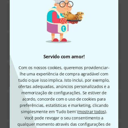
La Bella
CA300-B Cavaquinho Brazil
11
Em stock
€
8,90
Daddario
EJ78 Mandocello
8
Em stock
€
29
Servido com amor!
Mastro
Bouzouki 6 Strings 011 SP
Com os nossos cookies, queremos providenciar-
18
lhe uma experiência de compra agradável com
Em stock
tudo o que isso implica. Isto inclui, por exemplo,
€
6
ofertas adequadas, anúncios personalizados e a
memorização de configurações. Se estiver de
Aquila
2CH Nylgut Series
acordo, concorde com o uso de cookies para
4
preferências, estatísticas e marketing, clicando
Em stock
simplesmente em ‘Tudo bem’ (
mostrar todos
).
€
9,60
Você pode revogar o seu consentimento a
qualquer momento através das configurações de
Pyramid
Autoharp String Set 36