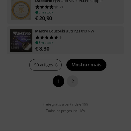
Daddario
EJ95 Oud Silver Plated Copper
21
Em stock
€
20,90
Mastro
Bouzouki 8 Strings 010 NW
9
Em stock
€
8,30
Mostrar mais
50 artigos
1
2
Frete grátis a partir de € 199
Todos os preços incl. IVA