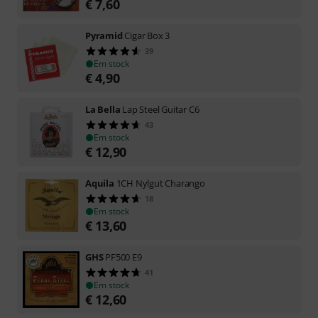
€
7,60
Pyramid
Cigar Box 3
39
Em stock
€
4,90
La Bella
Lap Steel Guitar C6
43
Em stock
€
12,90
Aquila
1CH Nylgut Charango
18
Em stock
€
13,60
GHS
PF500 E9
41
Em stock
€
12,60