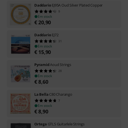
Daddario
EJ95A Oud Silver Plated Copper
9
Em stock
€
20,90
Daddario
EJ72
31
Em stock
€
15,90
Pyramid
Aoud Strings
28
Em stock
€
8,60
La Bella
C80 Charango
7
Em stock
€
8,90
Ortega
GTLS Guitarlele Strings