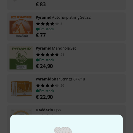
€
83
Pyramid
Autoharp String Set 32
5
Em stock
€
77
Pyramid
Mandriola Set
21
Em stock
€
24,90
Pyramid
Sitar Strings 677/18
20
Em stock
€
22,90
Daddario
EJ66
28
Em stock
€
6,50