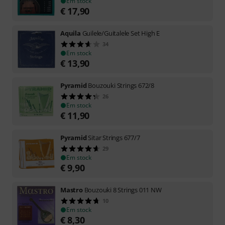
Em stock
€
17,90
Aquila
Guilele/Guitalele Set High E
34
Em stock
€
13,90
Pyramid
Bouzouki Strings 672/8
26
Em stock
€
11,90
Pyramid
Sitar Strings 677/7
29
Em stock
€
9,90
Mastro
Bouzouki 8 Strings 011 NW
10
Em stock
€
8,30