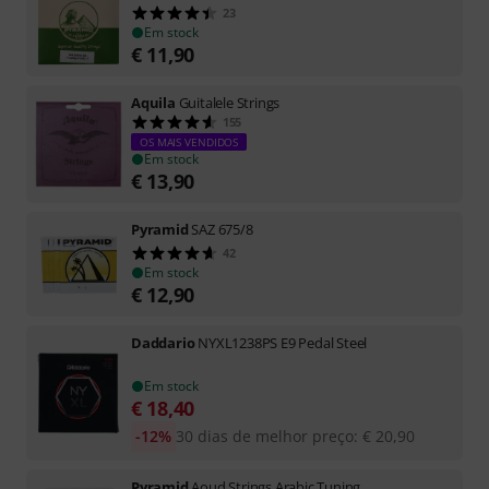
23
Em stock
€
11,90
Aquila
Guitalele Strings
155
OS MAIS VENDIDOS
Em stock
€
13,90
Pyramid
SAZ 675/8
42
Em stock
€
12,90
Daddario
NYXL1238PS E9 Pedal Steel
Em stock
€
18,40
-12%
30 dias de melhor preço
:
€
20,90
Pyramid
Aoud Strings Arabic Tuning