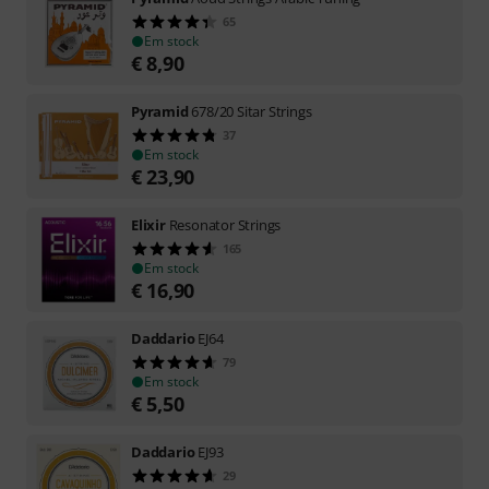
65
Em stock
€
8,90
Pyramid
678/20 Sitar Strings
37
Em stock
€
23,90
Elixir
Resonator Strings
165
Em stock
€
16,90
Daddario
EJ64
79
Em stock
€
5,50
Daddario
EJ93
29