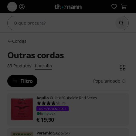
Inicia
Cordas
Outras cordas
Consulta
83
Produtos
·
Filtro
Popularidade
Aquila
Guilele/Guitalele Red Series
75
OS MAIS VENDIDOS
Em stock
€
19,90
Pyramid
SAZ 676/7