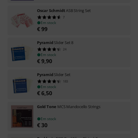
Oscar Schmidt
ASB String Set
7
Em stock
€
99
Pyramid
Slider Set 8
24
Em stock
€
9,90
Pyramid
Slider Set
183
Em stock
€
6,50
Gold Tone
MCS Mandocello Strings
Em stock
€
30