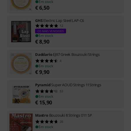
Em stock
€
6,50
GHS
Electric Lap Steel LAP-C6
12
OS MAIS VENDIDOS
Em stock
€
8,90
Daddario
EJ97 Greek Bouzouki Strings
4
Em stock
€
9,90
Pyramid
Super AOUD Strings 11Strings
53
Em stock
€
15,90
Mastro
Bouzouki 8 Strings 011 SP
26
Em stock