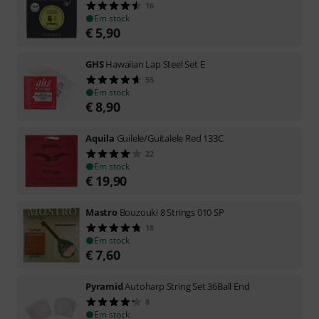
16
Em stock
€
5,90
GHS
Hawaiian Lap Steel Set E
55
Em stock
€
8,90
Aquila
Guilele/Guitalele Red 133C
22
Em stock
€
19,90
Mastro
Bouzouki 8 Strings 010 SP
18
Em stock
€
7,60
Pyramid
Autoharp String Set 36Ball End
8
Em stock