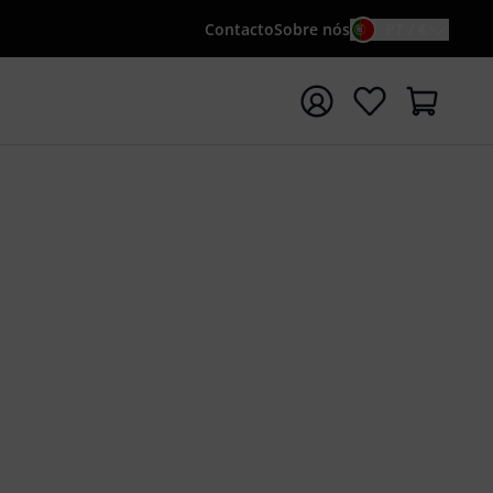
Contacto
Sobre nós
PT / €
iar pesquisa com o termo de pesquisa {searchTerm}