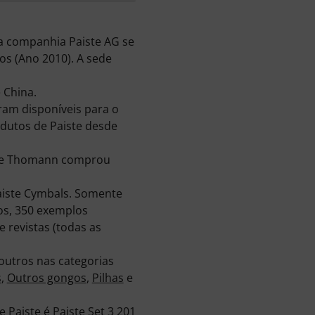
da companhia Paiste AG se
s (Ano 2010). A sede
 China.
am disponíveis para o
odutos de Paiste desde
e de Thomann comprou
aiste Cymbals. Somente
os, 350 exemplos
e revistas (todas as
utros nas categorias
s
,
Outros gongos
,
Pilhas
e
e Paiste é
Paiste Set 3 201