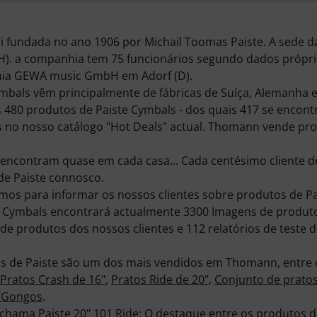
i fundada no ano 1906 por Michail Toomas Paiste. A sede 
). a companhia tem 75 funcionários segundo dados próprio
nhia GEWA music GmbH em Adorf (D).
mbals vêm principalmente de fábricas de Suíça, Alemanha e
80 produtos de Paiste Cymbals - dos quais 417 se encontr
as no nosso catálogo "Hot Deals" actual. Thomann vende pr
e encontram quase em cada casa... Cada centésimo client
e Paiste connosco.
os para informar os nossos clientes sobre produtos de P
e Cymbals encontrará actualmente 3300 Imagens de produt
de produtos dos nossos clientes e 112 relatórios de teste d
s de Paiste são um dos mais vendidos em Thomann, entre o
Pratos Crash de 16"
,
Pratos Ride de 20"
,
Conjunto de prato
/Gongos
.
e chama
Paiste 20" 101 Ride
; O destaque entre os produtos d