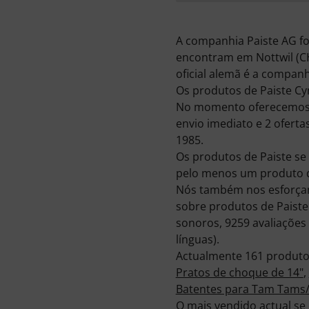
A companhia Paiste AG fo
encontram em Nottwil (CH
oficial alemã é a compa
Os produtos de Paiste Cy
No momento oferecemos 4
envio imediato e 2 ofert
1985.
Os produtos de Paiste s
pelo menos um produto d
Nós também nos esforçam
sobre produtos de Paist
sonoros, 9259 avaliações 
línguas).
Actualmente 161 produto
Pratos de choque de 14"
,
Batentes para Tam Tams
O mais vendido actual s