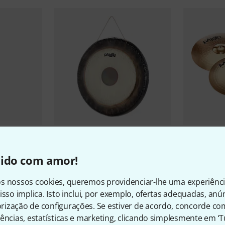
37
Paiste
32" Symphonic Gong
Paiste
Set 3
vido com amor!
20"R
€ 1.539
€ 268
s nossos cookies, queremos providenciar-lhe uma experiênc
isso implica. Isto inclui, por exemplo, ofertas adequadas, an
ização de configurações. Se estiver de acordo, concorde co
ências, estatísticas e marketing, clicando simplesmente em ‘