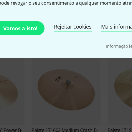
pode revogar o seu consentimento a qualquer momento atrav
Paiste Ofertas
Rejeitar cookies
Mais inform
Vamos a isto!
Blow-Outs
Negócios atuais
Informação l
6" Power B-
Paiste
17" 602 Medium Crash B-
Paiste
17" S