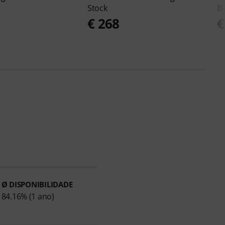
Stock
B-
€ 268
€
Ø DISPONIBILIDADE
84.16% (1 ano)