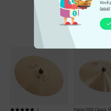
Você 
(
aqui
)
Paiste
2002 Classic 1
2