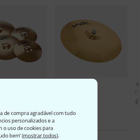
529
276
 201 14"HH/ 16"C /
Paiste
20" 101 Ride
Pa
€ 92
€
ia de compra agradável com tudo
úncios personalizados e a
m o uso de cookies para
Tudo bem’ (
mostrar todos
).