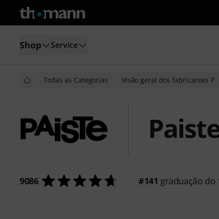
Shop
Service
Todas as Categorias
Visão geral dos fabricantes P
Paist
9086
#141
graduação do f