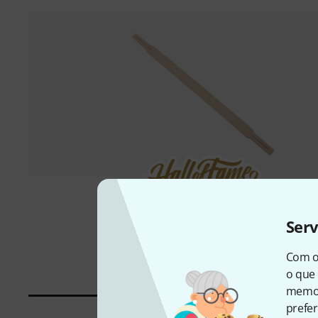
2000 peça(s) vendido
Ser
Paiste
Hand Straps Standard
€ 24,90
Com o
o que 
memor
prefer