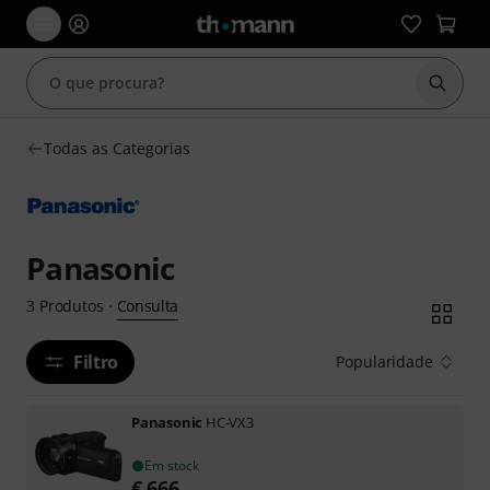
Inicia
Todas as Categorias
Panasonic
Consulta
3
Produtos
·
Filtro
Popularidade
Panasonic
HC-VX3
Em stock
€
666