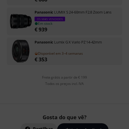
Panasonic
LUMIX S 24-60mm F2.8 Zoom Lens
OS MAIS VENDIDOS
Em stock
€
939
Panasonic
Lumix G X Vario PZ 14-42mm
Disponível em 3–4 semanas
€
353
Frete grátis a partir de € 199
Todos os preços incl. IVA
Gosta do que vê?