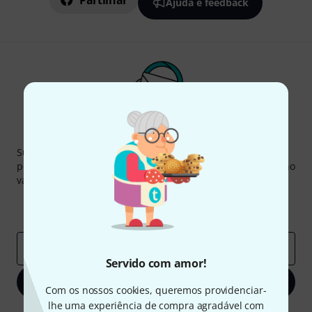
Partilhar
Ajuda e feedback
Newsletter Thomann
Subscreva a Newsletter da Thomann em inglês e com um
pouco de sorte você poderá ganhar um dos
50 vouchers
no
valor de
50 €
cada!
Contribuições inspiradoras
Ofertas
Insights da Thomann
Endereço de e-mail
*
Servido com amor!
Inscreva-se agora
Com os nossos cookies, queremos providenciar-
lhe uma experiência de compra agradável com