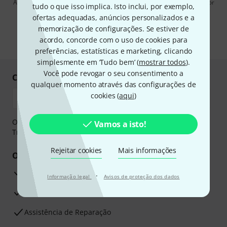
Ao clicar em "Inscreva-se agora", concordo em receber publicidade por
tudo o que isso implica. Isto inclui, por exemplo,
e-mail. Posso cancelar a assinatura a qualquer momento. Você pode
ofertas adequadas, anúncios personalizados e a
encontrar mais informações sobre a newsletter na nossa
diretriz de
proteção de dados
.
memorização de configurações. Se estiver de
acordo, concorde com o uso de cookies para
* Requeridos
preferências, estatísticas e marketing, clicando
simplesmente em ‘Tudo bem’ (
mostrar todos
).
Você pode revogar o seu consentimento a
Compre e pague em segurança
qualquer momento através das configurações de
cookies (
aqui
)
O pagamento pode ser feito de forma segura através de
Vamos a isto!
Transferência bancária, PayPal ou Cartão de crédito.
Rejeitar cookies
Mais informações
Os seus benefícios
Garantia Thomann de 3 anos
·
Informação legal
Avisos de proteção dos dados
30 dias de garantia de dinheiro de volta
Assistência de Reparação