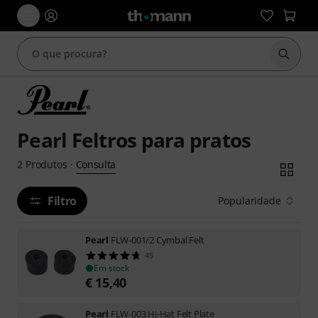
Inicia
Pearl Feltros para pratos
Consulta
2
Produtos
·
Filtro
Popularidade
Pearl
FLW-001/2 Cymbal Felt
45
Em stock
€
15,40
Pearl
FLW-003 Hi-Hat Felt Plate