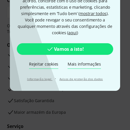
Compre e pague em segurança
acordo, concorde com o uso de cookies para
preferências, estatísticas e marketing, clicando
simplesmente em ‘Tudo bem’ (
mostrar todos
).
Você pode revogar o seu consentimento a
O pagamento pode ser feito de forma segura através de
qualquer momento através das configurações de
Transferência bancária, PayPal ou Cartão de crédito.
cookies (
aqui
)
Os seus benefícios
Vamos a isto!
Garantia Thomann de 3 anos
Rejeitar cookies
Mais informações
30 dias de garantia de dinheiro de volta
Assistência de Reparação
·
Informação legal
Avisos de proteção dos dados
Conselhos dos nossos especialistas
Satisfação Garantida
Maior armazém da Europa
Serviço