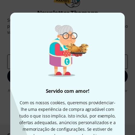
Newsletter Thomann
Subscreva a Newsletter da Thomann em inglês e com um
pouco de sorte você poderá ganhar um dos
50 vouchers
no
valor de
50 €
cada!
Contribuições inspiradoras
Ofertas
Insights da Thomann
Endereço de e-mail
*
Inscreva-se agora
Servido com amor!
Ao clicar em "Inscreva-se agora", concordo em receber publicidade por
e-mail. Posso cancelar a assinatura a qualquer momento. Você pode
encontrar mais informações sobre a newsletter na nossa
diretriz de
Com os nossos cookies, queremos providenciar-
proteção de dados
.
lhe uma experiência de compra agradável com
* Requeridos
tudo o que isso implica. Isto inclui, por exemplo,
ofertas adequadas, anúncios personalizados e a
memorização de configurações. Se estiver de