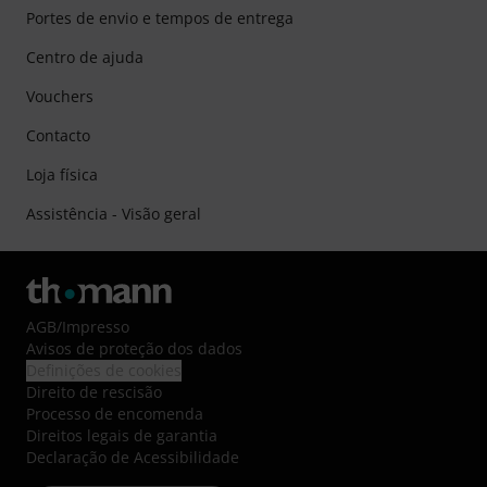
Portes de envio e tempos de entrega
Centro de ajuda
Vouchers
Contacto
Loja física
Assistência - Visão geral
AGB
/
Impresso
Avisos de proteção dos dados
Definições de cookies
Direito de rescisão
Processo de encomenda
Direitos legais de garantia
Declaração de Acessibilidade