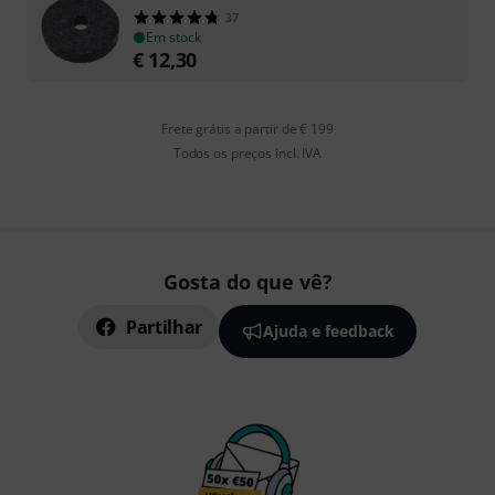
37
Em stock
€
12,30
Frete grátis a partir de € 199
Todos os preços incl. IVA
Gosta do que vê?
Partilhar
Ajuda e feedback