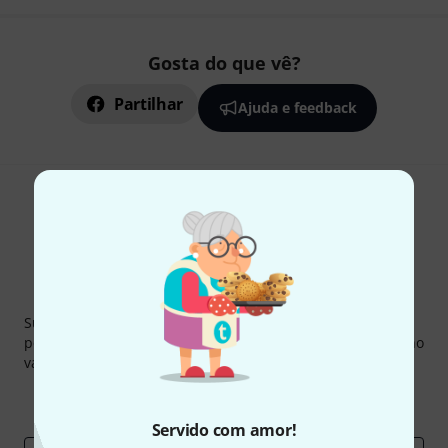
Gosta do que vê?
Partilhar
Ajuda e feedback
Newsletter Thomann
Subscreva a Newsletter da Thomann em inglês e com um
pouco de sorte você poderá ganhar um dos
50 vouchers
no
valor de
50 €
cada!
Contribuições inspiradoras
Ofertas
Insights da Thomann
Servido com amor!