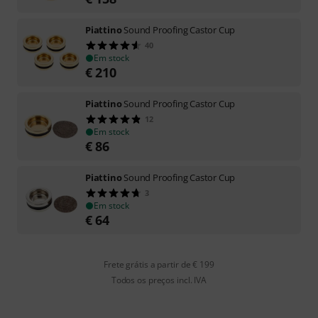
Piattino
Sound Proofing Castor Cup
40
Em stock
€
210
Piattino
Sound Proofing Castor Cup
12
Em stock
€
86
Piattino
Sound Proofing Castor Cup
3
Em stock
€
64
Frete grátis a partir de € 199
Todos os preços incl. IVA