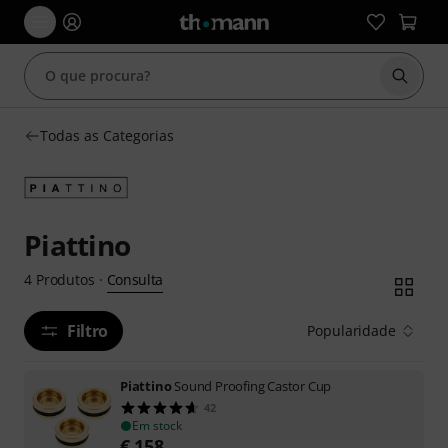
Inicia
Todas as Categorias
Piattino
Consulta
4
Produtos
·
Filtro
Popularidade
Piattino
Sound Proofing Castor Cup
42
Em stock
€
158