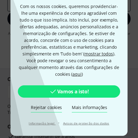
Endereço de e-mail
*
Com os nossos cookies, queremos providenciar-
lhe uma experiência de compra agradável com
Inscreva-se agora
tudo o que isso implica. Isto inclui, por exemplo,
ofertas adequadas, anúncios personalizados e a
memorização de configurações. Se estiver de
Ao clicar em "Inscreva-se agora", concordo em receber publicidade por
e-mail. Posso cancelar a assinatura a qualquer momento. Você pode
acordo, concorde com o uso de cookies para
encontrar mais informações sobre a newsletter na nossa
diretriz de
preferências, estatísticas e marketing, clicando
proteção de dados
.
simplesmente em ‘Tudo bem’ (
mostrar todos
).
* Requeridos
Você pode revogar o seu consentimento a
qualquer momento através das configurações de
cookies (
aqui
)
Compre e pague em segurança
Vamos a isto!
O pagamento pode ser feito de forma segura através de
Rejeitar cookies
Mais informações
Transferência bancária, PayPal ou Cartão de crédito.
·
Informação legal
Avisos de proteção dos dados
Os seus benefícios
Garantia Thomann de 3 anos