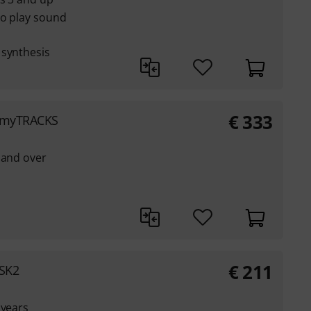
to play sound
 synthesis
€
333
x myTRACKS
 and over
€
211
 SK2
 years