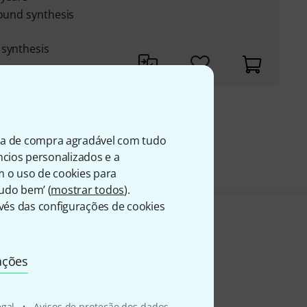
sound synthesis
 synthesis
199
A
ia de compra agradável com tudo
úncios personalizados e a
m o uso de cookies para
Tudo bem’ (
mostrar todos
).
és das configurações de cookies
ações
·
egal
Avisos de proteção dos dados