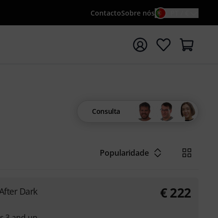
Contacto
Sobre nós
PT / €
iar pesquisa com o termo de pesquisa {searchTerm}
Consulta
Popularidade
€
222
After Dark
es 3 and up