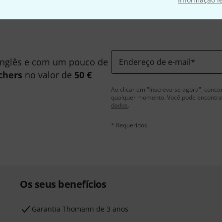
inglês e com um pouco de
Endereço de e-mail
*
chers
no valor de
50 €
Ao clicar em "Inscreva-se agora", conco
qualquer momento. Você pode encontrar
dados
.
* Requeridos
Os seus benefícios
Garantia Thomann de 3 anos