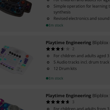
Simple operation for learning 
synthesis
Revised electronics and sound
Em stock
Playtime Engineering
Blipblo
2
For children and adults aged 3
5 Audio tracks incl. drum track
12 Drum kits
Em stock
Playtime Engineering
Blipblox
3
For children and adults from 3