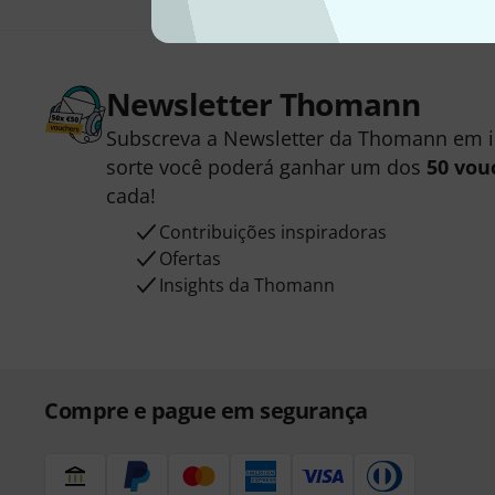
Newsletter Thomann
Subscreva a Newsletter da Thomann em 
sorte você poderá ganhar um dos
50 vou
cada!
Contribuições inspiradoras
Ofertas
Insights da Thomann
Compre e pague em segurança