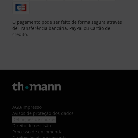
O pagamento pode ser feito de forma segura através
de Transferência bancária, PayPal ou Cartão de
crédito.
AGB
/
Impresso
Avisos de proteção dos dados
Definições de cookies
Direito de rescisão
Processo de encomenda
Direitos legais de garantia