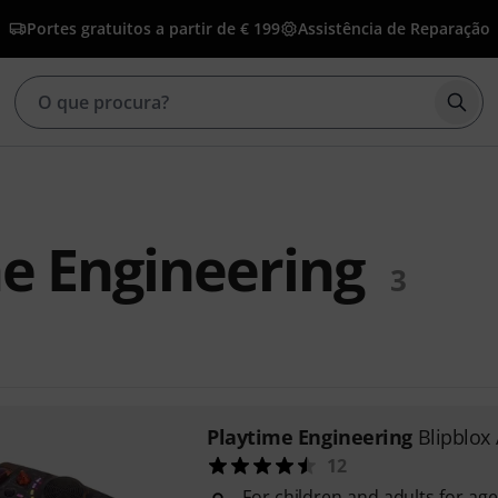
Portes gratuitos a partir de € 199
Assistência de Reparação
Inic
e Engineering
3
Playtime Engineering
Blipblox 
12
For children and adults for ag