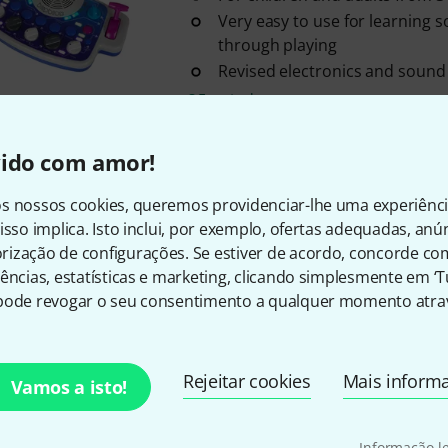
Very easy to use for learning 
through playing
Revised electronics and sound
Em stock
vido com amor!
Frete grátis a partir de € 
Todos os preços incl. IV
s nossos cookies, queremos providenciar-lhe uma experiênc
isso implica. Isto inclui, por exemplo, ofertas adequadas, an
ização de configurações. Se estiver de acordo, concorde co
ências, estatísticas e marketing, clicando simplesmente em ‘
pode revogar o seu consentimento a qualquer momento atrav
Gosta do que vê?
Rejeitar cookies
Mais inform
Vamos a isto!
Partilhar
Ajuda e feedback
Informação l