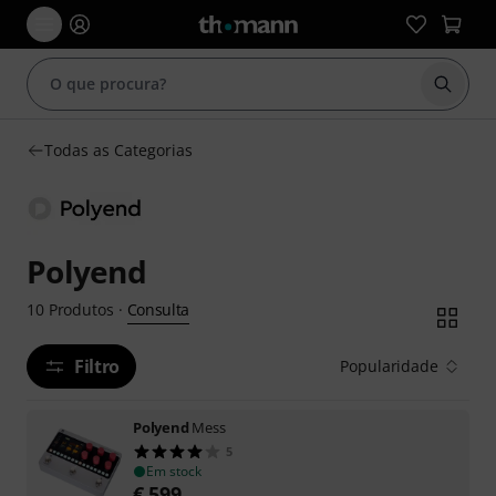
Inicia
Todas as Categorias
Polyend
Consulta
10
Produtos
·
Filtro
Popularidade
Polyend
Mess
5
Em stock
€
599