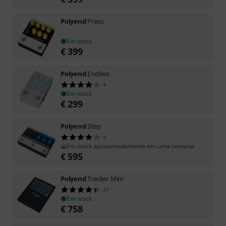
Polyend
Press
Em stock
€
399
Polyend
Endless
4
Em stock
€
299
Polyend
Step
4
Em stock aproximadamente em uma semana
€
595
Polyend
Tracker Mini
21
Em stock
€
758