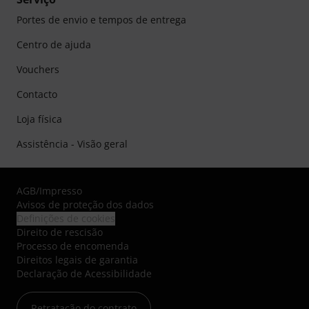
Portes de envio e tempos de entrega
Centro de ajuda
Vouchers
Contacto
Loja física
Assistência - Visão geral
AGB
/
Impresso
Avisos de proteção dos dados
Definições de cookies
Direito de rescisão
Processo de encomenda
Direitos legais de garantia
Declaração de Acessibilidade
Retratação do contrato