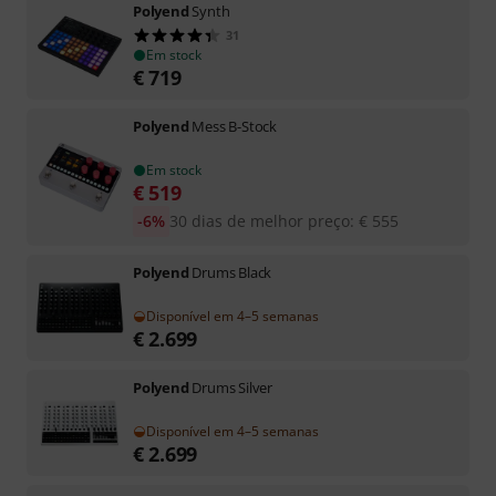
Polyend
Synth
31
Em stock
€
719
Polyend
Mess B-Stock
Em stock
€
519
-6%
30 dias de melhor preço
:
€
555
Polyend
Drums Black
Disponível em 4–5 semanas
€
2.699
Polyend
Drums Silver
Disponível em 4–5 semanas
€
2.699