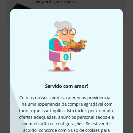
Polyend
Synth B-Stock
Em stock
€
599
Frete grátis a partir de € 199
Todos os preços incl. IVA
Gosta do que vê?
Servido com amor!
Partilhar
Ajuda e feedback
Com os nossos cookies, queremos providenciar-
lhe uma experiência de compra agradável com
tudo o que isso implica. Isto inclui, por exemplo,
ofertas adequadas, anúncios personalizados e a
memorização de configurações. Se estiver de
acordo, concorde com o uso de cookies para