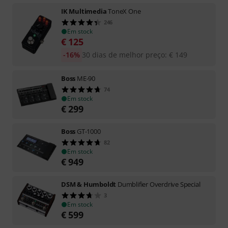
IK Multimedia
ToneX One
246
Em stock
€
125
-16%
30 dias de melhor preço
:
€
149
Boss
ME-90
74
Em stock
€
299
Boss
GT-1000
82
Em stock
€
949
DSM & Humboldt
Dumblifier Overdrive Special
3
Em stock
€
599