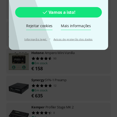
Em stock
Vamos a isto!
€
1.444
Rejeitar cookies
Kemper
Profiler PowerHead+ Remote MK2
Mais informações
1
Em stock
·
Informação legal
Avisos de proteção dos dados
€
2.250
Hotone
Ampero Mini Vanilla
90
Em stock
€
158
Synergy
SYN-1 Preamp
12
Em stock
€
635
Kemper
Profiler Stage MK 2
8