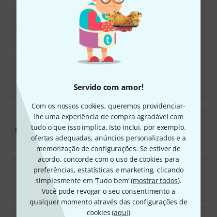
BluGuitar
Amp1 Iridium Edition
33
Em stock
€
899
Fender
Tone Master Pro Bundle
Em stock
Servido com amor!
€
1.659
Com os nossos cookies, queremos providenciar-
Friedman
IR-D Dual Tube Preamp
lhe uma experiência de compra agradável com
14
tudo o que isso implica. Isto inclui, por exemplo,
Em stock
ofertas adequadas, anúncios personalizados e a
€
495
memorização de configurações. Se estiver de
acordo, concorde com o uso de cookies para
Two Notes
Opus DI, Amp & Cab Sim
preferências, estatísticas e marketing, clicando
38
simplesmente em ‘Tudo bem’ (
mostrar todos
).
Em stock
Você pode revogar o seu consentimento a
€
259
qualquer momento através das configurações de
cookies (
aqui
)
Neural DSP
Quad Cortex Mini Bundle