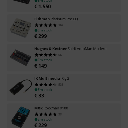
Em stock
€
1.550
Fishman
Platinum Pro EQ
167
Em stock
€
299
Hughes & Kettner
Spirit AmpMan Modern
66
Em stock
€
149
IK Multimedia
iRig 2
538
Em stock
€
33
MXR
Rockman X100
23
Em stock
€
229