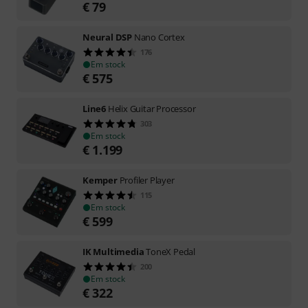
€
79
Neural DSP
Nano Cortex
176
Em stock
€
575
Line6
Helix Guitar Processor
303
Em stock
€
1.199
Kemper
Profiler Player
115
Em stock
€
599
IK Multimedia
ToneX Pedal
200
Em stock
€
322