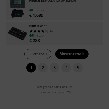
Neural DSP
Quad Cortex Bundle
Em stock
€
1.699
Nux
Trident
14
Em stock
€
288
Mostrar mais
50 artigos
1
2
3
4
5
Frete grátis a partir de € 199
Todos os preços incl. IVA