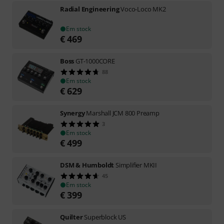
Radial Engineering
Voco-Loco MK2
Em stock
€
469
Boss
GT-1000CORE
88
Em stock
€
629
Synergy
Marshall JCM 800 Preamp
3
Em stock
€
499
DSM & Humboldt
Simplifier MKII
45
Em stock
€
399
Quilter
Superblock US