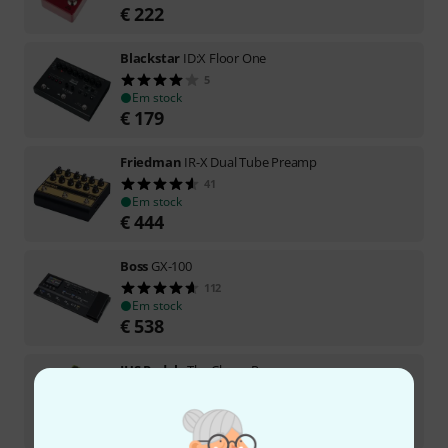
€
222
Blackstar
ID:X Floor One
5
Em stock
€
179
Friedman
IR-X Dual Tube Preamp
41
Em stock
€
444
Boss
GX-100
112
Em stock
€
538
JHS Pedals
The Clover Preamp
19
Em stock
€
209