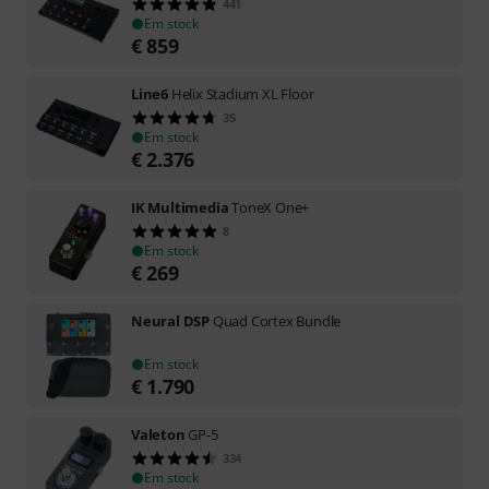
441
Em stock
€
859
Line6
Helix Stadium XL Floor
35
Em stock
€
2.376
IK Multimedia
ToneX One+
8
Em stock
€
269
Neural DSP
Quad Cortex Bundle
Em stock
€
1.790
Valeton
GP-5
334
Em stock