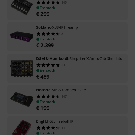
105
Em stock
€
299
Soldano
X88-IR Preamp
8
Em stock
€
2.399
DSM & Humboldt
Simplifier X Amp/Cab Simulator
33
Em stock
€
489
Hotone
MP-80 Ampero One
107
Em stock
€
199
Engl
EP635 Fireball IR
11
Em stock