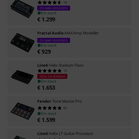
30
OS MAIS VENDIDOS
Em stock
€
1.299
Fractal Audio
AM4 Amp Modeller
OS MAIS VENDIDOS
Em stock
€
929
Line6
Helix Stadium Floor
15
DEAL DA SEMANA
Em stock
€
1.653
Fender
Tone Master Pro
85
Em stock
€
1.599
Line6
Helix LT Guitar Processor