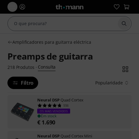
Inicia
Amplificadores para guitarra eléctrica
Preamps de guitarra
Consulta
218
Produtos
·
Filtro
Popularidade
Neural DSP
Quad Cortex
556
OS MAIS VENDIDOS
Em stock
€
1.690
Neural DSP
Quad Cortex Mini