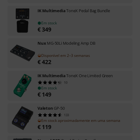
IK Multimedia
ToneX Pedal Bag Bundle
Em stock
€
349
Nux
MG-50Li Modeling Amp DB
Disponível em 2–3 semanas
€
422
IK Multimedia
ToneX One Limited Green
10
Em stock
€
149
Valeton
GP-50
133
Em stock aproximadamente em uma semana
€
119