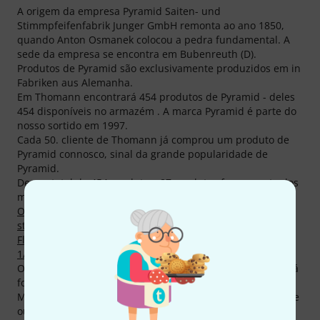
A origem da empresa Pyramid Saiten- und
Stimmpfeifenfabrik Junger GmbH remonta ao ano 1850,
quando Anton Osmanek colocou a pedra fundamental. A
sede da empresa se encontra em Bubenreuth (D).
Produtos de Pyramid são exclusivamente produzidos em in
Fabriken aus Alemanha.
Em Thomann encontrará 454 produtos de Pyramid - deles
454 disponíveis no armazém . A marca Pyramid é parte do
nosso sortido em 1997.
Cada 50. cliente de Thomann já comprou um produto de
Pyramid connosco, sinal da grande popularidade de
Pyramid.
De um total de 454 produtos, 87 produtos fazem parte dos
mais vendidos em Thomann, entre outras nas categorias
Outras cordas
,
Cordas individuais de guitarra
,
Cordas
standard em nylon para guitarras clássicas
,
Flatwound/Cordas polidas
,
Cordas para violoncelo 3/4 e
1/2
,
Cordas para Steel Guitars
e
Jogo de cordas .008
.
O mais vendido de Pyramid é
Pyramid Nylon
. Este artigo já
foi vendido mais de 100.000 vezes.
Músicos famosos com equipamentos de Pyramid são entre
outros Accept, Adorned Brood, Adrian Schmidtke,