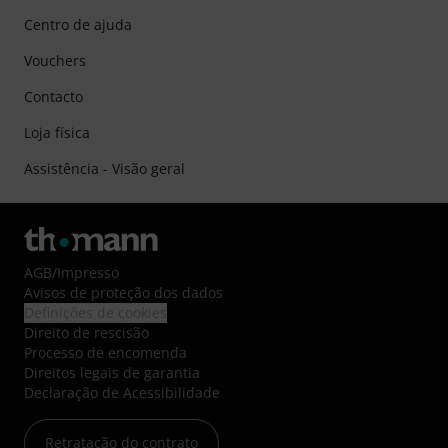
Centro de ajuda
Vouchers
Contacto
Loja física
Assistência - Visão geral
AGB
/
Impresso
Avisos de proteção dos dados
Definições de cookies
Direito de rescisão
Processo de encomenda
Direitos legais de garantia
Declaração de Acessibilidade
Retratação do contrato