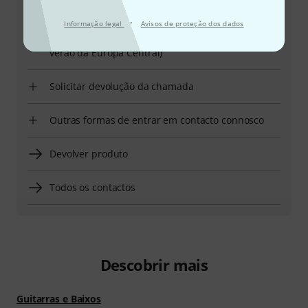
Ter número de cliente à mão
·
Informação legal
Avisos de proteção dos dados
Horários comerciais (CEST - Horário de
verão da Europa Central)
Solicitar devolução da chamada
Outras formas de entrar em contacto connosco
Devolver produto
Todos os contactos
Descobrir mais
Guitarras e Baixos