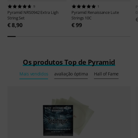
9
1
P
Pyramid
NRS0942 Extra Ligh
Pyramid
Renaissance Lute
0
String Set
Strings 10C
€ 8,90
€ 99
Os produtos Top de Pyramid
Mais vendidos
avaliação óptima
Hall of Fame