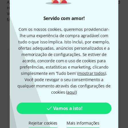
Agathodaimon, Alexander Beyrodt, Alex Gessner, Amplified
Hate, Andreas Willers, Boss Hoss e Blutgericht.
Você pode encontrar mais informações acerca do
Servido com amor!
fabricante em
http://pyramid-saiten.de
Com os nossos cookies, queremos providenciar-
lhe uma experiência de compra agradável com
Eis como pode contactar-nos
tudo o que isso implica. Isto inclui, por exemplo,
ofertas adequadas, anúncios personalizados e a
memorização de configurações. Se estiver de
Atendimento ao Cliente Portugal
acordo, concorde com o uso de cookies para
preferências, estatísticas e marketing, clicando
simplesmente em ‘Tudo bem’ (
mostrar todos
).
Você pode revogar o seu consentimento a
qualquer momento através das configurações de
cookies (
aqui
)
+49-9546-9223-645
Vamos a isto!
A nossa equipa de apoio ao cliente está aqui para o
ajudar com quaisquer questões ou problemas
Rejeitar cookies
Mais informações