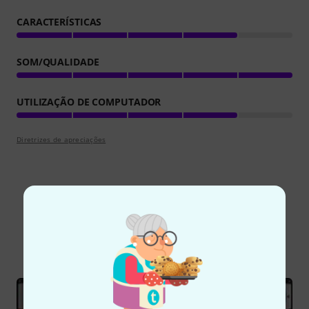
CARACTERÍSTICAS
SOM/QUALIDADE
UTILIZAÇÃO DE COMPUTADOR
Diretrizes de apreciações
Sabia?
Todos
Guia Online