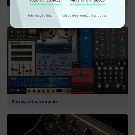
GUIA
Plug-ins
·
Informação legal
Avisos de proteção dos dados
GUIA
Software Instruments