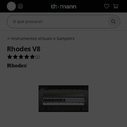
Inicia
Instrumentos virtuais e Samplers
Rhodes V8
5.0 de 5 estrelas de 1 avaliações de clientes
(
1
)