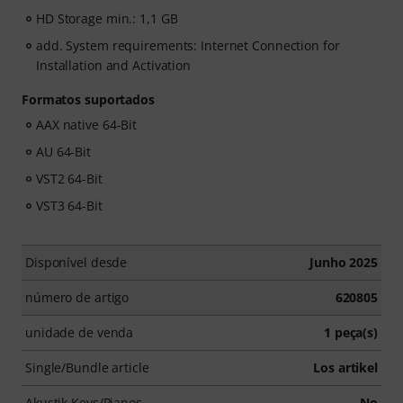
HD Storage min.: 1,1 GB
add. System requirements: Internet Connection for
Installation and Activation
Formatos suportados
AAX native 64-Bit
AU 64-Bit
VST2 64-Bit
VST3 64-Bit
Disponível desde
Junho 2025
número de artigo
620805
unidade de venda
1 peça(s)
Single/Bundle article
Los artikel
Akustik Keys/Pianos
No