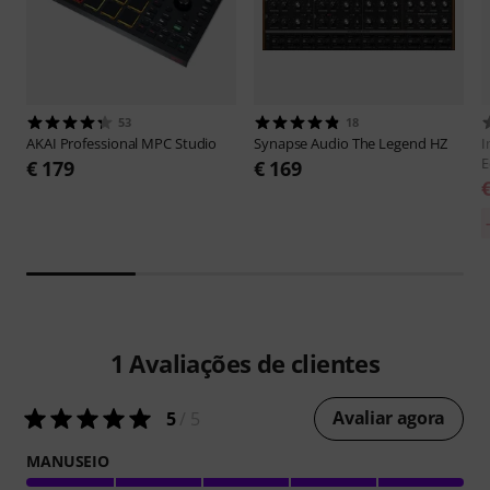
53
18
AKAI Professional
MPC Studio
Synapse Audio
The Legend HZ
I
E
€ 179
€ 169
1
Avaliações de clientes
Avaliar agora
5
/ 5
MANUSEIO