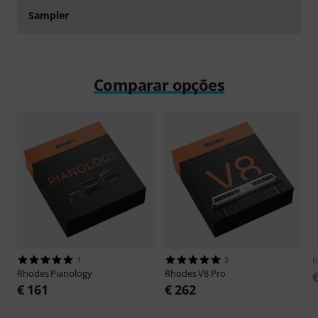
Sampler
Comparar opções
1
2
R
Rhodes
Pianology
Rhodes
V8 Pro
€ 161
€ 262