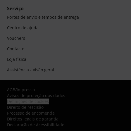
Serviço
Portes de envio e tempos de entrega
Centro de ajuda
Vouchers
Contacto
Loja física
Assistência - Visão geral
AGB
/
Impresso
Avisos de proteção dos dados
Definições de cookies
Direito de rescisão
Processo de encomenda
Direitos legais de garantia
Declaração de Acessibilidade