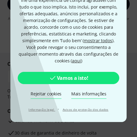
lhe uma experiência de compra agradável com
Inscreva-se agora
tudo o que isso implica. Isto inclui, por exemplo,
ofertas adequadas, anúncios personalizados e a
Ao clicar em "Inscreva-se agora", concordo em receber publicidade por
memorização de configurações. Se estiver de
e-mail. Posso cancelar a assinatura a qualquer momento. Você pode
acordo, concorde com o uso de cookies para
encontrar mais informações sobre a newsletter na nossa
diretriz de
proteção de dados
.
preferências, estatísticas e marketing, clicando
simplesmente em ‘Tudo bem’ (
mostrar todos
).
* Requeridos
Você pode revogar o seu consentimento a
qualquer momento através das configurações de
cookies (
aqui
)
Compre e pague em segurança
Vamos a isto!
O pagamento pode ser feito de forma segura através de
Rejeitar cookies
Mais informações
Transferência bancária, PayPal ou Cartão de crédito.
·
Informação legal
Avisos de proteção dos dados
Os seus benefícios
Garantia Thomann de 3 anos
30 dias de garantia de dinheiro de volta