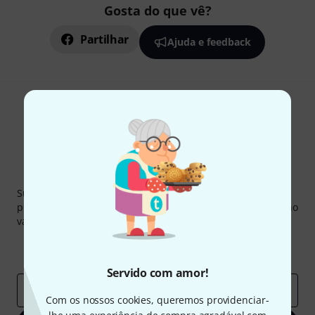
Gosta do que vê?
Partilhar
Ajuda e feedback
Newsletter Thomann
Subscreva a Newsletter da Thomann em inglês e com um
pouco de sorte você poderá ganhar um dos
50 vouchers
no
valor de
50 €
cada!
Contribuições inspiradoras
Ofertas
Insights da Thomann
Servido com amor!
Endereço de e-mail
*
Com os nossos cookies, queremos providenciar-