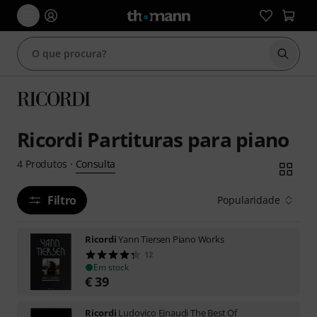
Inicia
Ricordi Partituras para piano
Consulta
4
Produtos
·
Filtro
Popularidade
Ricordi
Yann Tiersen Piano Works
12
Em stock
€
39
Ricordi
Ludovico Einaudi The Best Of