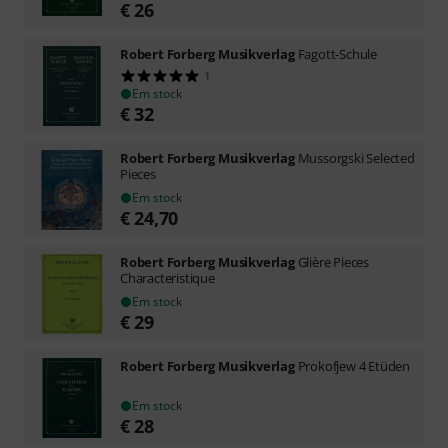
€
26
Robert Forberg Musikverlag
Fagott-Schule
1
Em stock
€
32
Robert Forberg Musikverlag
Mussorgski Selected
Pieces
Em stock
€
24,70
Robert Forberg Musikverlag
Glière Pieces
Characteristique
Em stock
€
29
Robert Forberg Musikverlag
Prokofjew 4 Etüden
Em stock
€
28