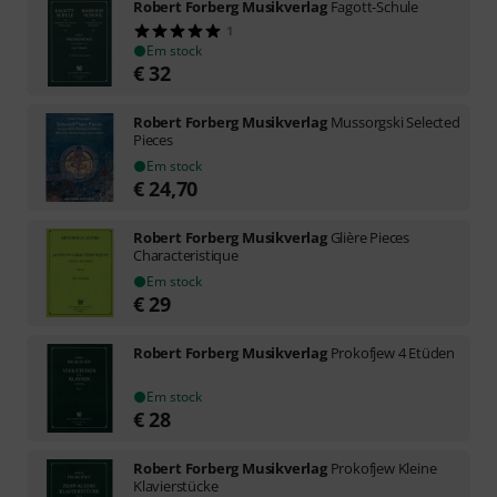
Robert Forberg Musikverlag
Fagott-Schule
1
Em stock
€
32
Robert Forberg Musikverlag
Mussorgski Selected
Pieces
Em stock
€
24,70
Robert Forberg Musikverlag
Glière Pieces
Characteristique
Em stock
€
29
Robert Forberg Musikverlag
Prokofjew 4 Etüden
Em stock
€
28
Robert Forberg Musikverlag
Prokofjew Kleine
Klavierstücke