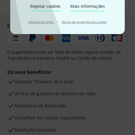
* Requeridos
Rejeitar cookies
Mais informações
·
Informação legal
Avisos de proteção dos dados
Compre e pague em segurança
O pagamento pode ser feito de forma segura através de
Transferência bancária, PayPal ou Cartão de crédito.
Os seus benefícios
Garantia Thomann de 3 anos
30 dias de garantia de dinheiro de volta
Assistência de Reparação
Conselhos dos nossos especialistas
Satisfação Garantida