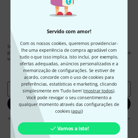
Servido com amor!
Newsletter Thomann
Com os nossos cookies, queremos providenciar-
Subscreva a Newsletter da Thomann em inglês e com um
lhe uma experiência de compra agradável com
pouco de sorte você poderá ganhar um dos
50 vouchers
no
tudo o que isso implica. Isto inclui, por exemplo,
valor de
50 €
cada!
ofertas adequadas, anúncios personalizados e a
Contribuições inspiradoras
Ofertas
memorização de configurações. Se estiver de
Insights da Thomann
acordo, concorde com o uso de cookies para
preferências, estatísticas e marketing, clicando
Endereço de e-mail
*
simplesmente em ‘Tudo bem’ (
mostrar todos
).
Você pode revogar o seu consentimento a
Inscreva-se agora
qualquer momento através das configurações de
cookies (
aqui
)
Ao clicar em "Inscreva-se agora", concordo em receber publicidade por
e-mail. Posso cancelar a assinatura a qualquer momento. Você pode
Vamos a isto!
encontrar mais informações sobre a newsletter na nossa
diretriz de
proteção de dados
.