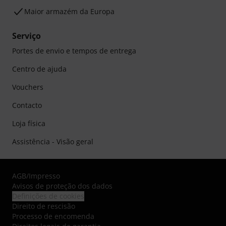
Maior armazém da Europa
Serviço
Portes de envio e tempos de entrega
Centro de ajuda
Vouchers
Contacto
Loja física
Assistência - Visão geral
AGB
/
Impresso
Avisos de proteção dos dados
Definições de cookies
Direito de rescisão
Processo de encomenda