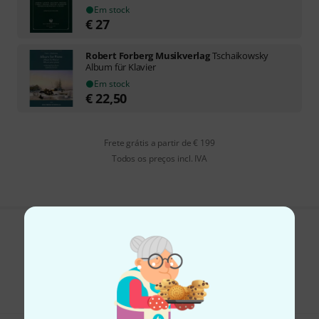
Em stock
€
27
Robert Forberg Musikverlag
Tschaikowsky
Album für Klavier
Em stock
€
22,50
Frete grátis a partir de € 199
Todos os preços incl. IVA
Gosta do que vê?
Partilhar
Ajuda e feedback