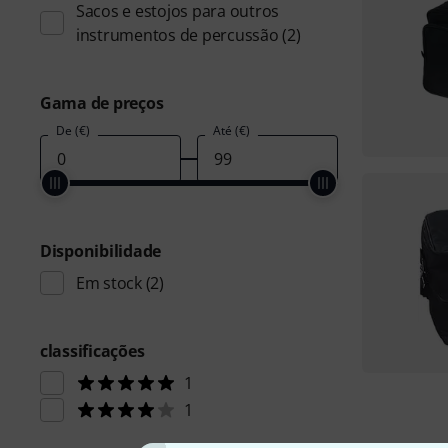
Sacos e estojos para outros
instrumentos de percussão
(2)
Gama de preços
De (€)
Até (€)
Disponibilidade
Em stock
(2)
classificações
1
1