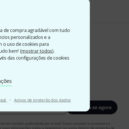
A
ia de compra agradável com tudo
úncios personalizados e a
m o uso de cookies para
Tudo bem’ (
mostrar todos
).
és das configurações de cookies
ações
·
egal
Avisos de proteção dos dados
Inscreva-se agora
rdo em receber publicidade por e-mail. Posso cancelar a assinatura a
 mais informações sobre a newsletter na nossa
diretriz de proteção de