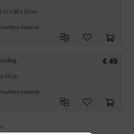
: 57 x 38 x 33 cm
x surface material
€
49
ion Bag
 x 23 cm
x surface material
199