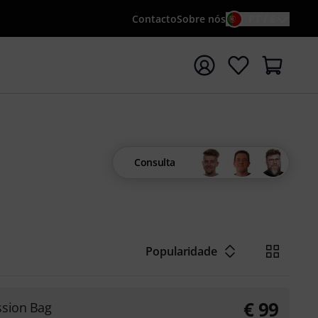
Contacto
Sobre nós
PT / €
iar pesquisa com o termo de pesquisa {searchTerm}
a
Consulta
Popularidade
€
99
ssion Bag