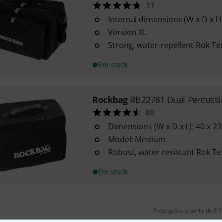
11
Internal dimensions (W x D x H)
Version XL
Strong, water-repellent Rok Te
Em stock
Rockbag
RB22781 Dual Percuss
88
Dimensions (W x D x L): 40 x 23
Model: Medium
Robust, water resistant Rok Te
Em stock
Frete grátis a partir de € 