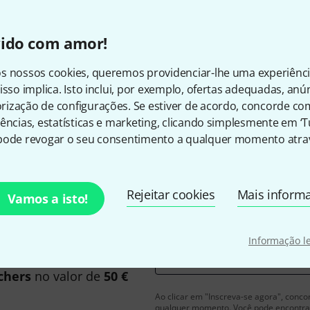
Todos os preços incl. IV
vido com amor!
s nossos cookies, queremos providenciar-lhe uma experiênc
Gosta do que vê?
isso implica. Isto inclui, por exemplo, ofertas adequadas, an
ização de configurações. Se estiver de acordo, concorde co
ências, estatísticas e marketing, clicando simplesmente em ‘
Partilhar
Ajuda e feedback
pode revogar o seu consentimento a qualquer momento atrav
Rejeitar cookies
Mais inform
Vamos a isto!
Informação l
inglês e com um pouco de
Endereço de e-mail
*
chers
no valor de
50 €
Ao clicar em "Inscreva-se agora", conco
qualquer momento. Você pode encontrar