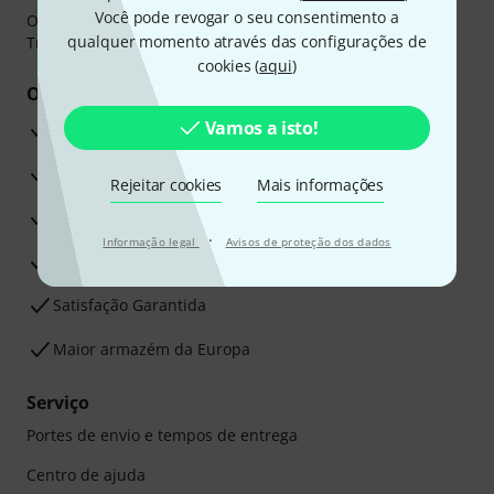
Você pode revogar o seu consentimento a
O pagamento pode ser feito de forma segura através de
qualquer momento através das configurações de
Transferência bancária, PayPal ou Cartão de crédito.
cookies (
aqui
)
Os seus benefícios
Vamos a isto!
Garantia Thomann de 3 anos
30 dias de garantia de dinheiro de volta
Rejeitar cookies
Mais informações
Assistência de Reparação
·
Informação legal
Avisos de proteção dos dados
Conselhos dos nossos especialistas
Satisfação Garantida
Maior armazém da Europa
Serviço
Portes de envio e tempos de entrega
Centro de ajuda