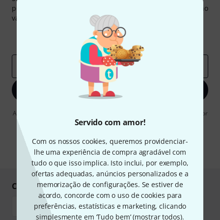
pouco de sorte você poderá ganhar um dos
50 vouchers
no
valor de
50 €
cada!
Contribuições inspiradoras
Ofertas
Insights da Thomann
Endereço de e-mail
*
Inscreva-se agora
Ao clicar em "Inscreva-se agora", concordo em receber publicidade por
e-mail. Posso cancelar a assinatura a qualquer momento. Você pode
Servido com amor!
encontrar mais informações sobre a newsletter na nossa
diretriz de
proteção de dados
.
Com os nossos cookies, queremos providenciar-
lhe uma experiência de compra agradável com
* Requeridos
tudo o que isso implica. Isto inclui, por exemplo,
ofertas adequadas, anúncios personalizados e a
memorização de configurações. Se estiver de
Compre e pague em segurança
acordo, concorde com o uso de cookies para
preferências, estatísticas e marketing, clicando
simplesmente em ‘Tudo bem’ (
mostrar todos
).