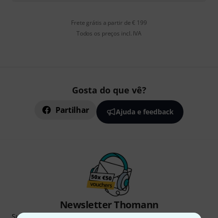
Frete grátis a partir de € 199
Todos os preços incl. IVA
Gosta do que vê?
Partilhar
Ajuda e feedback
Newsletter Thomann
Subscreva a Newsletter da Thomann em inglês e com um