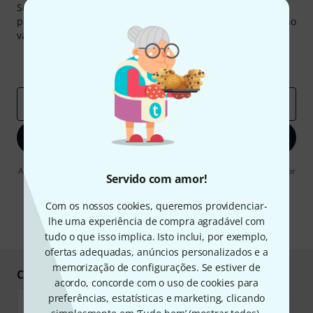
Subscreva a Newsletter da Thomann em inglês e com um
pouco de sorte você poderá ganhar um dos
50 vouchers
no
valor de
50 €
cada!
Contribuições inspiradoras
Ofertas
Insights da Thomann
Endereço de e-mail
*
Inscreva-se agora
Ao clicar em "Inscreva-se agora", concordo em receber publicidade por
Servido com amor!
e-mail. Posso cancelar a assinatura a qualquer momento. Você pode
encontrar mais informações sobre a newsletter na nossa
diretriz de
proteção de dados
.
Com os nossos cookies, queremos providenciar-
lhe uma experiência de compra agradável com
* Requeridos
tudo o que isso implica. Isto inclui, por exemplo,
ofertas adequadas, anúncios personalizados e a
memorização de configurações. Se estiver de
Compre e pague em segurança
acordo, concorde com o uso de cookies para
preferências, estatísticas e marketing, clicando