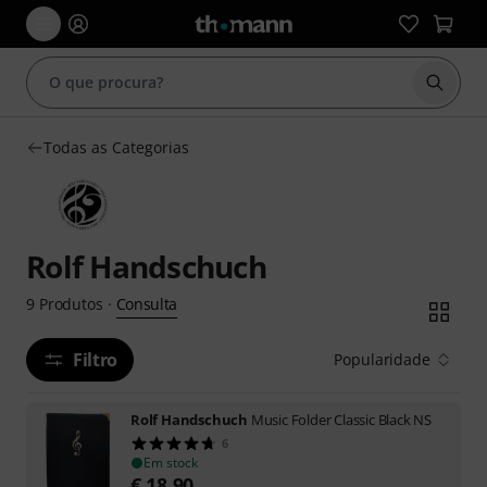
Inicia
Todas as Categorias
Rolf Handschuch
Consulta
9
Produtos
·
Filtro
Popularidade
Rolf Handschuch
Music Folder Classic Black NS
6
Em stock
€
18,90