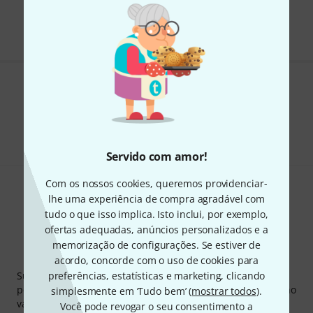
Todos os preços incl. IVA
Gosta do que vê?
Partilhar
Ajuda e feedback
Servido com amor!
Com os nossos cookies, queremos providenciar-
lhe uma experiência de compra agradável com
tudo o que isso implica. Isto inclui, por exemplo,
ofertas adequadas, anúncios personalizados e a
memorização de configurações. Se estiver de
Newsletter Thomann
acordo, concorde com o uso de cookies para
Subscreva a Newsletter da Thomann em inglês e com um
preferências, estatísticas e marketing, clicando
pouco de sorte você poderá ganhar um dos
50 vouchers
no
simplesmente em ‘Tudo bem’ (
mostrar todos
).
valor de
50 €
cada!
Você pode revogar o seu consentimento a