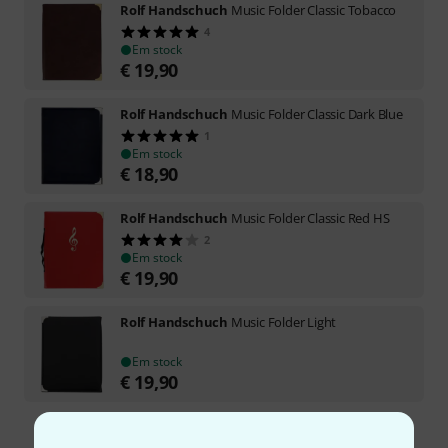
Rolf Handschuch
Music Folder Classic Tobacco
4
Em stock
€
19,90
Rolf Handschuch
Music Folder Classic Dark Blue
1
Em stock
€
18,90
Rolf Handschuch
Music Folder Classic Red HS
2
Em stock
€
19,90
Rolf Handschuch
Music Folder Light
Em stock
€
19,90
Frete grátis a partir de € 199