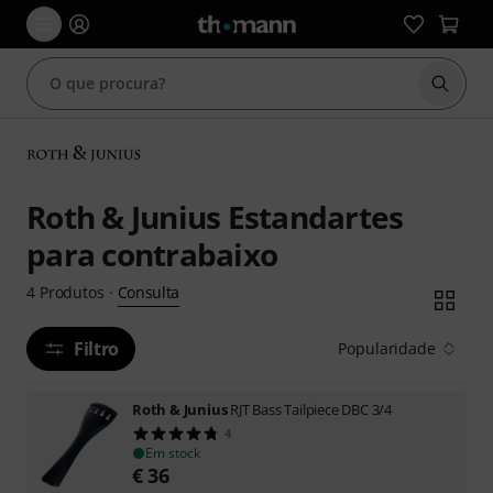
Inicia
Roth & Junius Estandartes
para contrabaixo
Consulta
4
Produtos
·
Filtro
Popularidade
Roth & Junius
RJT Bass Tailpiece DBC 3/4
4
Em stock
€
36