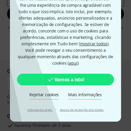
lhe uma experiência de compra agradável com
tudo o que isso implica. Isto inclui, por exemplo,
Inscreva-se agora
ofertas adequadas, anúncios personalizados e a
memorização de configurações. Se estiver de
Ao clicar em "Inscreva-se agora", concordo em receber publicidade por
acordo, concorde com o uso de cookies para
e-mail. Posso cancelar a assinatura a qualquer momento. Você pode
encontrar mais informações sobre a newsletter na nossa
preferências, estatísticas e marketing, clicando
diretriz de
proteção de dados
.
simplesmente em ‘Tudo bem’ (
mostrar todos
).
Você pode revogar o seu consentimento a
* Requeridos
qualquer momento através das configurações de
cookies (
aqui
)
Compre e pague em segurança
Vamos a isto!
Rejeitar cookies
Mais informações
O pagamento pode ser feito de forma segura através de
Transferência bancária, PayPal ou Cartão de crédito.
·
Informação legal
Avisos de proteção dos dados
Os seus benefícios
Garantia Thomann de 3 anos