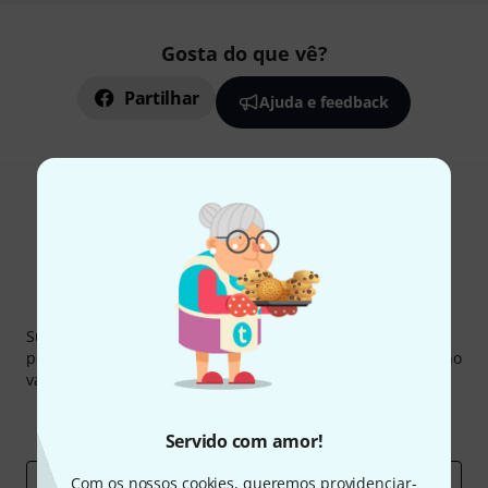
Gosta do que vê?
Partilhar
Ajuda e feedback
Newsletter Thomann
Subscreva a Newsletter da Thomann em inglês e com um
pouco de sorte você poderá ganhar um dos
50 vouchers
no
valor de
50 €
cada!
Contribuições inspiradoras
Ofertas
Insights da Thomann
Servido com amor!
Com os nossos cookies, queremos providenciar-
Endereço de e-mail
*