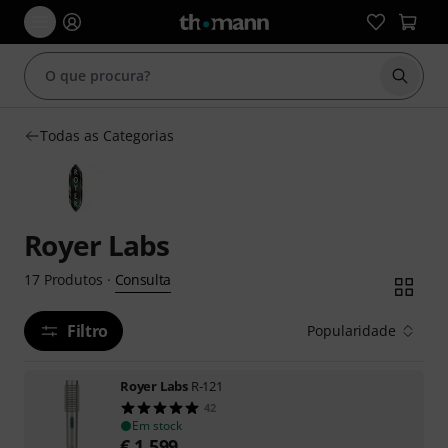
Inicia
Todas as Categorias
Royer Labs
Consulta
17
Produtos
·
Filtro
Popularidade
Royer Labs
R-121
42
Em stock
€
1.599