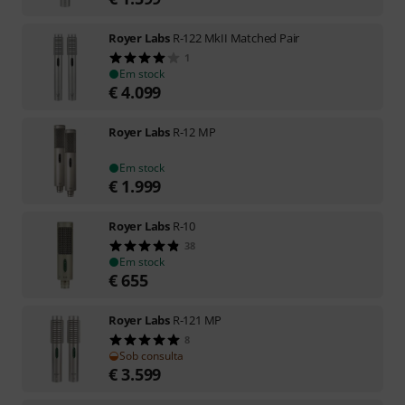
Royer Labs
R-122 MkII Matched Pair
1
Em stock
€
4.099
Royer Labs
R-12 MP
Em stock
€
1.999
Royer Labs
R-10
38
Em stock
€
655
Royer Labs
R-121 MP
8
Sob consulta
€
3.599