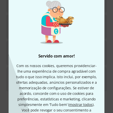
Em stock
€
262
Royer Labs
SF-24
Sob consulta
€
4.222
Royer Labs
RSM-SS24
Em stock
Servido com amor!
€
363
Com os nossos cookies, queremos providenciar-
Royer Labs
R-122V
lhe uma experiência de compra agradável com
tudo o que isso implica. Isto inclui, por exemplo,
2
Sob consulta
ofertas adequadas, anúncios personalizados e a
€
3.490
memorização de configurações. Se estiver de
acordo, concorde com o uso de cookies para
preferências, estatísticas e marketing, clicando
Frete grátis a partir de € 199
simplesmente em ‘Tudo bem’ (
mostrar todos
).
Todos os preços incl. IVA
Você pode revogar o seu consentimento a