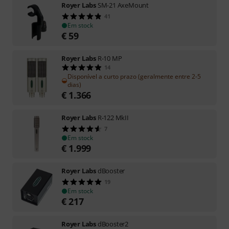
Royer Labs
SM-21 AxeMount
41
Em stock
€
59
Royer Labs
R-10 MP
14
Disponível a curto prazo (geralmente entre 2-5
dias)
€
1.366
Royer Labs
R-122 MkII
7
Em stock
€
1.999
Royer Labs
dBooster
19
Em stock
€
217
Royer Labs
dBooster2