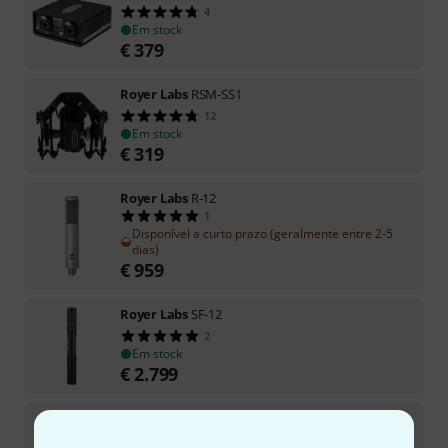
4
Em stock
€
379
Royer Labs
RSM-SS1
12
Em stock
€
319
Royer Labs
R-12
1
Disponível a curto prazo (geralmente entre 2-5
dias)
€
959
Royer Labs
SF-12
2
Em stock
€
2.799
Royer Labs
FlexBar