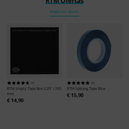
RTM Ofertas
Negócios atuais
21
62
RTM
Empty Tape Box 0.25" / 265
RTM
Splicing Tape Blue
mm
€ 15,90
€ 14,90