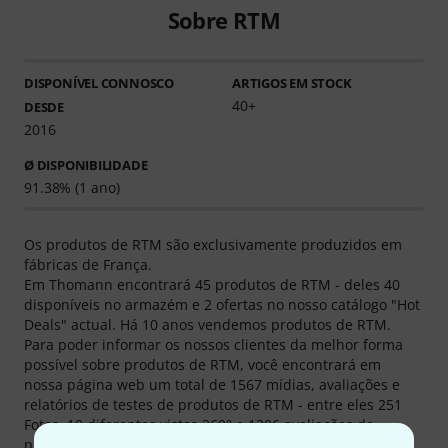
Sobre RTM
DISPONÍVEL CONNOSCO
ARTIGOS EM STOCK
40+
DESDE
2016
Ø DISPONIBILIDADE
91.38% (1 ano)
Os produtos de RTM são exclusivamente produzidos em
fábricas de França.
Em Thomann encontrará 45 produtos de RTM - deles 40
disponíveis no armazém e 2 ofertas no nosso catálogo "Hot
Deals" actual. Há 10 anos vendemos produtos de RTM.
Para poder informar os nossos clientes da melhor forma
possível sobre produtos de RTM, você encontrará em
nossa página web um total de 1567 mídias, avaliações e
relatórios de testes de produtos de RTM - entre eles 251
Fotos, 10 diferentes vistas 360° e 1306 avaliações de
produtos dos nossos clientes.