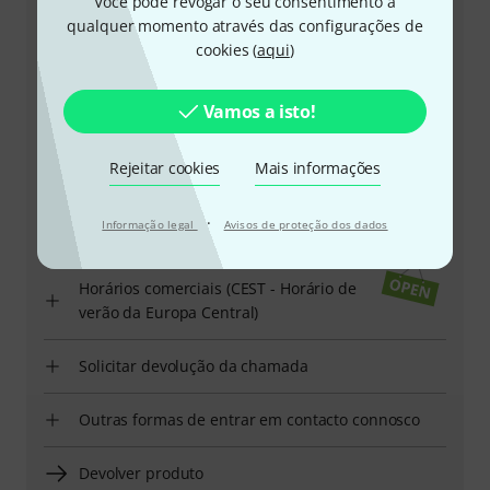
Você pode revogar o seu consentimento a
qualquer momento através das configurações de
cookies (
aqui
)
Vamos a isto!
+49-9546-9223-645
A nossa equipa de apoio ao cliente está aqui para o
Rejeitar cookies
Mais informações
ajudar com quaisquer questões ou problemas
·
Informação legal
Avisos de proteção dos dados
Ter número de cliente à mão
Horários comerciais (CEST - Horário de
verão da Europa Central)
Solicitar devolução da chamada
Outras formas de entrar em contacto connosco
Devolver produto