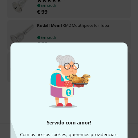
Em stock
€
99
Rudolf Meinl
RM2 Mouthpiece for Tuba
Em stock
€
99
Rudolf Meinl
RM 0. Mouthpiece for Tuba
1
Em stock
€
99
Frete grátis a partir de € 199
Todos os preços incl. IVA
Servido com amor!
Com os nossos cookies, queremos providenciar-
Gosta do que vê?