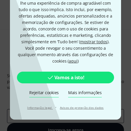
lhe uma experiência de compra agradável com
tudo o que isso implica. Isto inclui, por exemplo,
Partilhar
Ajuda e feedback
ofertas adequadas, anúncios personalizados e a
memorização de configurações. Se estiver de
acordo, concorde com o uso de cookies para
preferências, estatísticas e marketing, clicando
simplesmente em ‘Tudo bem’ (
mostrar todos
).
Você pode revogar o seu consentimento a
qualquer momento através das configurações de
cookies (
aqui
)
Newsletter Thomann
Subscreva a Newsletter da Thomann em inglês e com um
Vamos a isto!
pouco de sorte você poderá ganhar um dos
50 vouchers
no
valor de
50 €
cada!
Rejeitar cookies
Mais informações
Contribuições inspiradoras
Ofertas
Insights da Thomann
·
Informação legal
Avisos de proteção dos dados
Endereço de e-mail
*
Inscreva-se agora