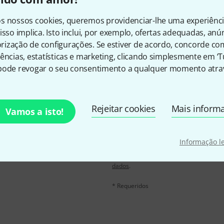
Gosta do que vê?
s nossos cookies, queremos providenciar-lhe uma experiênc
isso implica. Isto inclui, por exemplo, ofertas adequadas, an
Partilhar
Ajuda e feedback
ização de configurações. Se estiver de acordo, concorde co
ências, estatísticas e marketing, clicando simplesmente em ‘
pode revogar o seu consentimento a qualquer momento atrav
Rejeitar cookies
Mais inform
Vamos a isto!
inglês e com um pouco de
Endereço de e-mail
*
chers
no valor de
50 €
Informação l
Ao clicar em "Inscreva-se agora", conco
qualquer momento. Você pode encontrar
dados
.
* Requeridos