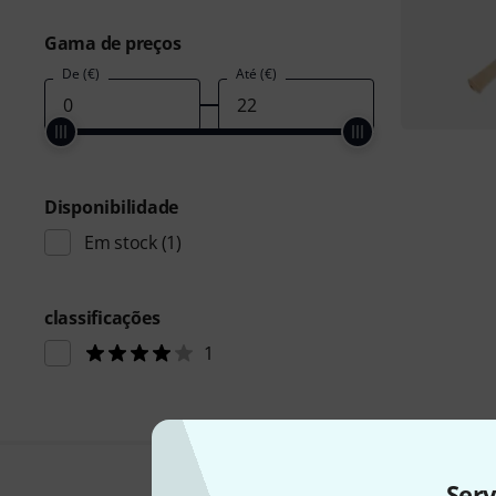
Gama de preços
De (€)
Até (€)
Disponibilidade
Em stock
(1)
classificações
1
Ser