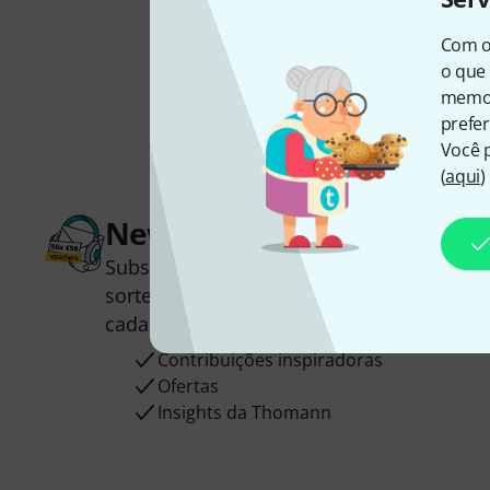
Com o
o que 
memor
prefer
Você 
(
aqui
)
Newsletter Thomann
Subscreva a Newsletter da Thomann em 
sorte você poderá ganhar um dos
50 vou
cada!
Contribuições inspiradoras
Ofertas
Insights da Thomann