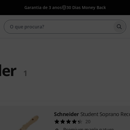
Garantia de 3 anos
30 Dias Money Back
Inic
der
1
Schneider
Student Soprano Rec
20
Premium maple nature