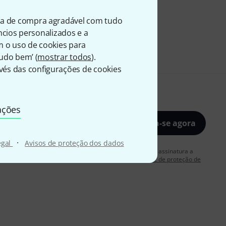
ia de compra agradável com tudo
úncios personalizados e a
m o uso de cookies para
Tudo bem’ (
mostrar todos
).
és das configurações de cookies
ações
Inscreva-se agora
·
egal
Avisos de proteção dos dados
rdo em receber publicidade por e-mail. Posso cancelar a assinatura a
 mais informações sobre a newsletter na nossa
diretriz de proteção de