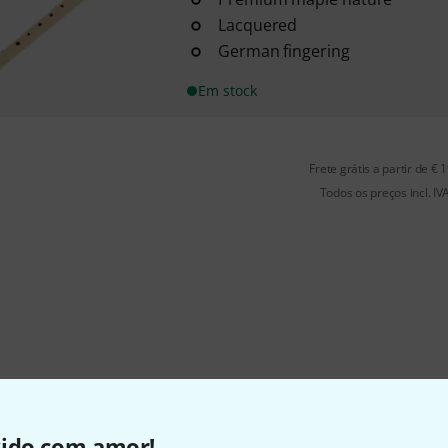
Lacquered
German fingering
Em stock
Frete grátis a partir de € 
Todos os preços incl. IV
vido com amor!