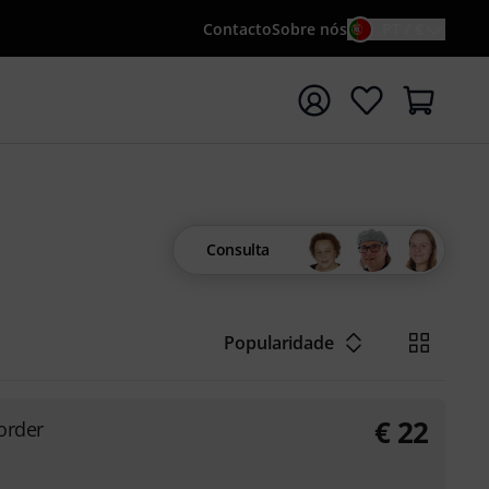
Contacto
Sobre nós
PT / €
iar pesquisa com o termo de pesquisa {searchTerm}
Consulta
Popularidade
€
22
order