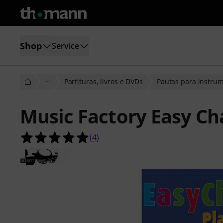
Shop
Service
···
Partituras, livros e DVDs
Pautas para instru
Music Factory Easy Cha
5.0 de 5 estrelas de 4 avaliações de 
(
4
)