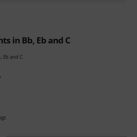
s in Bb, Eb and C
, Eb and C
y
ngs