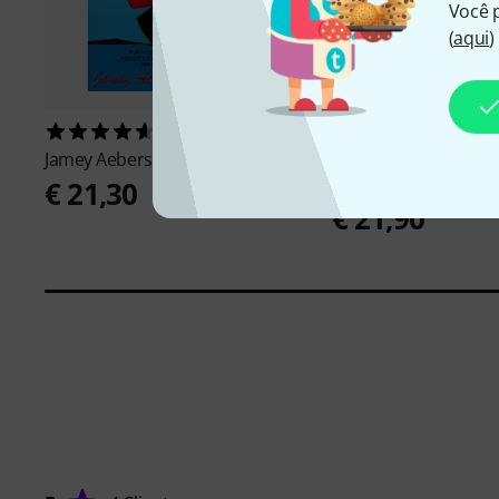
Você 
(
aqui
)
21
1
Jamey Aebersold
Maiden Voyage
Music Factory
Easy C
Along 13
€ 21,30
€ 21,90