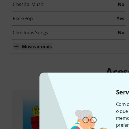
Classical Music
No
Rock/Pop
Yes
Christmas Songs
No
Mostrar mais
Aces
Ser
Com o
o que 
memor
prefer