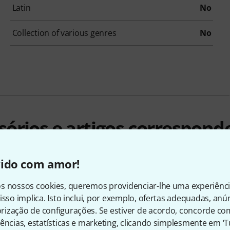
Latin
No
Collection of various genres
No
sórios e artigos correspond
vido com amor!
s nossos cookies, queremos providenciar-lhe uma experiênc
isso implica. Isto inclui, por exemplo, ofertas adequadas, an
ização de configurações. Se estiver de acordo, concorde co
ências, estatísticas e marketing, clicando simplesmente em ‘