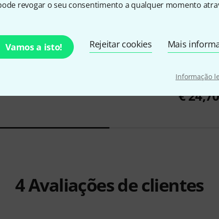
pode revogar o seu consentimento a qualquer momento atrav
Rejeitar cookies
Mais inform
Vamos a isto!
Hannibal Verlag
Being Britney
€ 27
harts Play-
Hal Leonar
Informação l
Most
€ 24,7
4
Avaliações de clientes