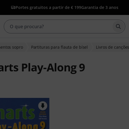
Portes gratuitos a partir de € 199
Garantia de 3 anos
Inic
mentos sopro
Partituras para flauta de bísel
Livros de canções
rts Play-Along 9
clientes