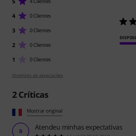
5
4 Clientes
4
0 Clientes
3
0 Clientes
DISPOS
2
0 Clientes
1
0 Clientes
Diretrizes de apreciações
2
Críticas
Mostrar original
Atendeu minhas expectativas
B