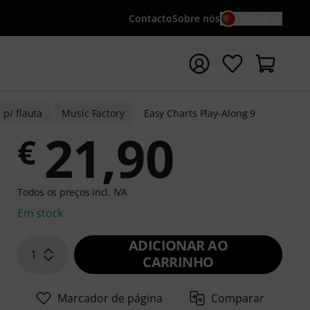
Contacto
Sobre nós
PT / €
iar pesquisa com o termo de pesquisa {searchTerm}
 p/ flauta
Music Factory
Easy Charts Play-Along 9
21,90
€
Todos os preços incl. IVA
Em stock
ADICIONAR AO
1
CARRINHO
Marcador de página
Comparar