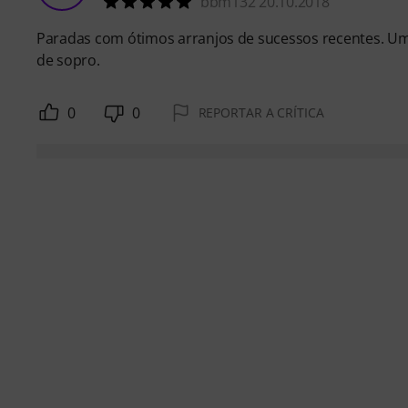
bbm132 20.10.2018
Paradas com ótimos arranjos de sucessos recentes. Um
de sopro.
0
0
REPORTAR A CRÍTICA