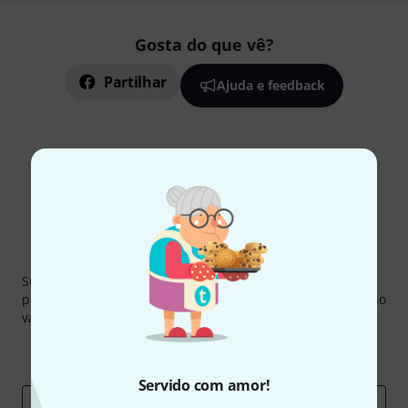
Gosta do que vê?
Partilhar
Ajuda e feedback
Newsletter Thomann
Subscreva a Newsletter da Thomann em inglês e com um
pouco de sorte você poderá ganhar um dos
50 vouchers
no
valor de
50 €
cada!
Contribuições inspiradoras
Ofertas
Insights da Thomann
Servido com amor!
Endereço de e-mail
*