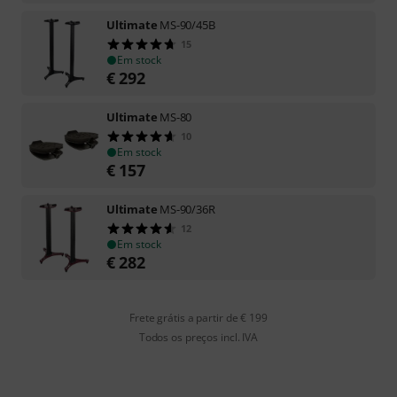
Ultimate
MS-90/45B
15
Em stock
€
292
Ultimate
MS-80
10
Em stock
€
157
Ultimate
MS-90/36R
12
Em stock
€
282
Frete grátis a partir de € 199
Todos os preços incl. IVA