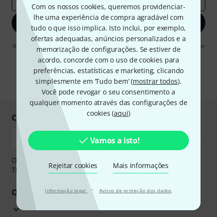
Com os nossos cookies, queremos providenciar-
lhe uma experiência de compra agradável com
Inscreva-se agora
tudo o que isso implica. Isto inclui, por exemplo,
ofertas adequadas, anúncios personalizados e a
Ao clicar em "Inscreva-se agora", concordo em receber publicidade por
memorização de configurações. Se estiver de
e-mail. Posso cancelar a assinatura a qualquer momento. Você pode
acordo, concorde com o uso de cookies para
encontrar mais informações sobre a newsletter na nossa
diretriz de
proteção de dados
.
preferências, estatísticas e marketing, clicando
simplesmente em ‘Tudo bem’ (
mostrar todos
).
* Requeridos
Você pode revogar o seu consentimento a
qualquer momento através das configurações de
cookies (
aqui
)
Compre e pague em segurança
Vamos a isto!
O pagamento pode ser feito de forma segura através de
Rejeitar cookies
Mais informações
Transferência bancária, PayPal ou Cartão de crédito.
·
Os seus benefícios
Informação legal
Avisos de proteção dos dados
Garantia Thomann de 3 anos