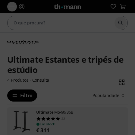
Inicia
Ultimate Estantes e tripés de
estúdio
Consulta
4
Produtos
·
Filtro
Popularidade
Ultimate
MS-90/36B
32
Em stock
€
311