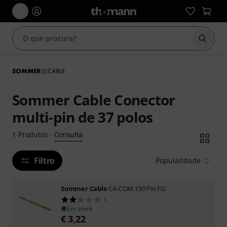
Inicia
Sommer Cable Conector
multi-pin de 37 polos
Consulta
1
Produtos
·
Filtro
Popularidade
Sommer Cable
CA-COM 150 Pin FG
1
Em stock
€
3,22