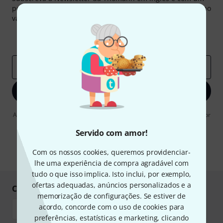
pouco de sorte você poderá ganhar um dos
50 vouchers
no
valor de
50 €
cada!
Contribuições inspiradoras
Ofertas
Insights da Thomann
Endereço de e-mail
*
Inscreva-se agora
Ao clicar em "Inscreva-se agora", concordo em receber publicidade por
e-mail. Posso cancelar a assinatura a qualquer momento. Você pode
encontrar mais informações sobre a newsletter na nossa
diretriz de
Servido com amor!
proteção de dados
.
Com os nossos cookies, queremos providenciar-
* Requeridos
lhe uma experiência de compra agradável com
tudo o que isso implica. Isto inclui, por exemplo,
ofertas adequadas, anúncios personalizados e a
Compre e pague em segurança
memorização de configurações. Se estiver de
acordo, concorde com o uso de cookies para
preferências, estatísticas e marketing, clicando