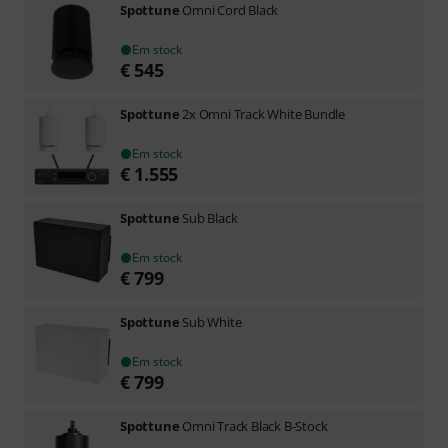
Spottune
Omni Cord Black
Em stock
€
545
Spottune
2x Omni Track White Bundle
Em stock
€
1.555
Spottune
Sub Black
Em stock
€
799
Spottune
Sub White
Em stock
€
799
Spottune
Omni Track Black B-Stock