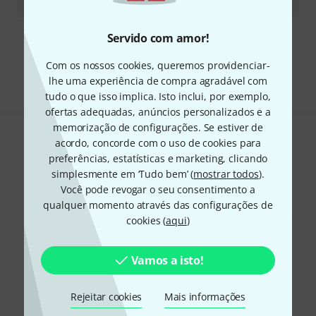
€
3.299
Servido com amor!
Frete grátis a partir de € 199
Todos os preços incl. IVA
Com os nossos cookies, queremos providenciar-
lhe uma experiência de compra agradável com
tudo o que isso implica. Isto inclui, por exemplo,
ofertas adequadas, anúncios personalizados e a
memorização de configurações. Se estiver de
acordo, concorde com o uso de cookies para
Gosta do que vê?
preferências, estatísticas e marketing, clicando
simplesmente em ‘Tudo bem’ (
Partilhar
mostrar todos
).
Ajuda e feedback
Você pode revogar o seu consentimento a
qualquer momento através das configurações de
cookies (
aqui
)
Vamos a isto!
Rejeitar cookies
Mais informações
Newsletter Thomann