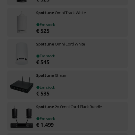
Spottune
Omni Track White
Em stock
€
525
Spottune
Omni Cord White
Em stock
€
545
Spottune
Stream
Em stock
€
535
Spottune
2x Omni Cord Black Bundle
Em stock
€
1.499