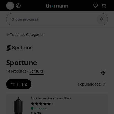
Inicia
Todas as Categorias
Spottune
Consulta
14
Produtos
·
Filtro
Popularidade
Spottune
Omni Track Black
1
Em stock
€
525