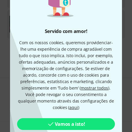
€
96
Sugar Bytes
Transfigure
Licença para download
Servido com amor!
€
126
Com os nossos cookies, queremos providenciar-
lhe uma experiência de compra agradável com
Frete grátis a partir de € 199
tudo o que isso implica. Isto inclui, por exemplo,
Todos os preços incl. IVA
ofertas adequadas, anúncios personalizados e a
memorização de configurações. Se estiver de
acordo, concorde com o uso de cookies para
preferências, estatísticas e marketing, clicando
simplesmente em ‘Tudo bem’ (
mostrar todos
).
Gosta do que vê?
Você pode revogar o seu consentimento a
qualquer momento através das configurações de
Partilhar
Ajuda e feedback
cookies (
aqui
)
Vamos a isto!