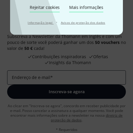
Rejeitar cookies
Mais informações
·
Informação legal
Avisos de proteção dos dados
Newsletter Thomann
Subscreva a Newsletter da Thomann em inglês e com um
pouco de sorte você poderá ganhar um dos
50 vouchers
no
valor de
50 €
cada!
Contribuições inspiradoras
Ofertas
Insights da Thomann
Endereço de e-mail
*
Inscreva-se agora
Ao clicar em "Inscreva-se agora", concordo em receber publicidade por
e-mail. Posso cancelar a assinatura a qualquer momento. Você pode
encontrar mais informações sobre a newsletter na nossa
diretriz de
proteção de dados
.
* Requeridos