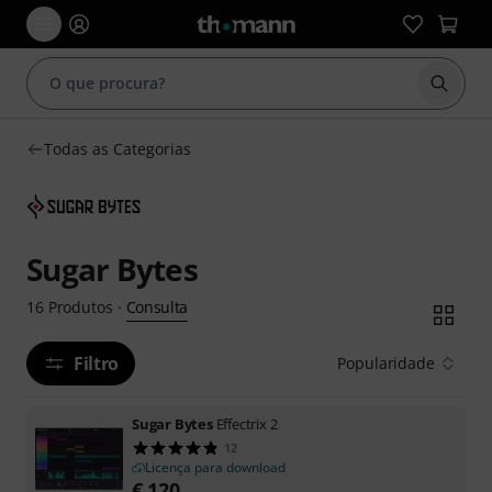
Inicia
Todas as Categorias
Sugar Bytes
Consulta
16
Produtos
·
Filtro
Popularidade
Sugar Bytes
Effectrix 2
12
Licença para download
€
120